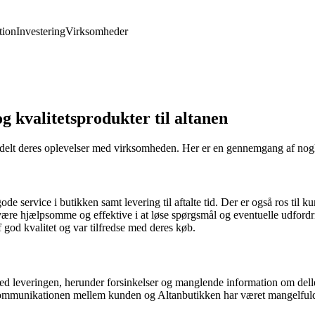
ion
Investering
Virksomheder
g kvalitetsprodukter til altanen
delt deres oplevelser med virksomheden. Her er en gennemgang af nogle
 service i butikken samt levering til aftalte tid. Der er også ros til ku
 være hjælpsomme og effektive i at løse spørgsmål og eventuelle udford
god kvalitet og var tilfredse med deres køb.
d leveringen, herunder forsinkelser og manglende information om dell
ommunikationen mellem kunden og Altanbutikken har været mangelfuld, hvi