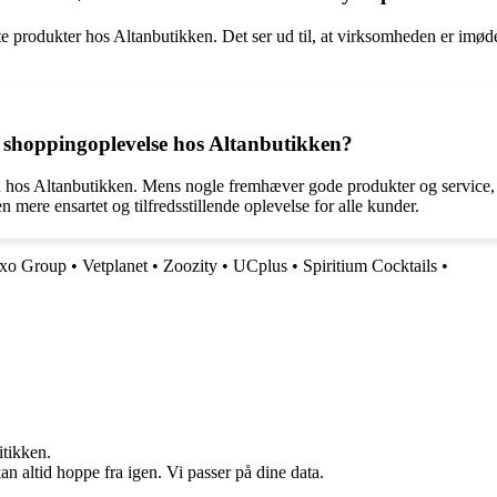
tte produkter hos Altanbutikken. Det ser ud til, at virksomheden er im
 shoppingoplevelse hos Altanbutikken?
sen hos Altanbutikken. Mens nogle fremhæver gode produkter og servic
 en mere ensartet og tilfredsstillende oplevelse for alle kunder.
xo Group
•
Vetplanet
•
Zoozity
•
UCplus
•
Spiritium Cocktails
•
itikken.
n altid hoppe fra igen. Vi passer på dine data.