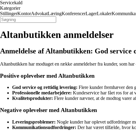
Servicekald
Kategorier
Stillinger
Kontor
Advokat
Læring
Konferencer
Lager
Lokaler
Kommunikat
Altanbutikken anmeldelser
Anmeldelse af Altanbutikken: God service o
Altanbutikken har modtaget en række anmeldelser fra kunder, som har 
Positive oplevelser med Altanbutikken
God service og rettidig levering:
Flere kunder fremhæver den gode
Professionelle medarbejdere:
Kundeservice har fået ros for at
Kvalitetsprodukter:
Flere kunder nævner, at de modtog varer af 
Negative oplevelser med Altanbutikken
Leveringsproblemer:
Nogle kunder har oplevet udfordringer me
Kommunikationsudfordringer:
Der har været tilfælde, hvor k