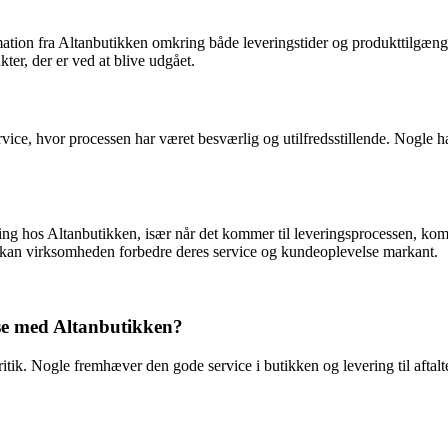
ion fra Altanbutikken omkring både leveringstider og produkttilgængelig
ter, der er ved at blive udgået.
ice, hvor processen har været besværlig og utilfredsstillende. Nogle ha
edring hos Altanbutikken, især når det kommer til leveringsprocessen, 
 kan virksomheden forbedre deres service og kundeoplevelse markant.
lse med Altanbutikken?
itik. Nogle fremhæver den gode service i butikken og levering til aftal