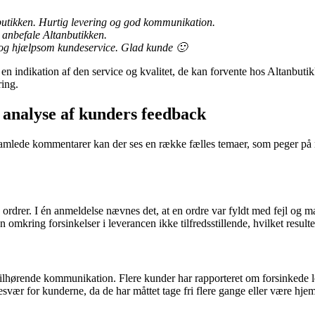
nbutikken. Hurtig levering og god kommunikation.
anbefale Altanbutikken.
ing og hjælpsom kundeservice. Glad kunde 🙂
e en indikation af den service og kvalitet, de kan forvente hos Altanbut
ring.
 analyse af kunders feedback
amlede kommentarer kan der ses en række fælles temaer, som peger på n
rdrer. I én anmeldelse nævnes det, at en ordre var fyldt med fejl og ma
omkring forsinkelser i leverancen ikke tilfredsstillende, hvilket result
 tilhørende kommunikation. Flere kunder har rapporteret om forsinkede l
g besvær for kunderne, da de har måttet tage fri flere gange eller være 