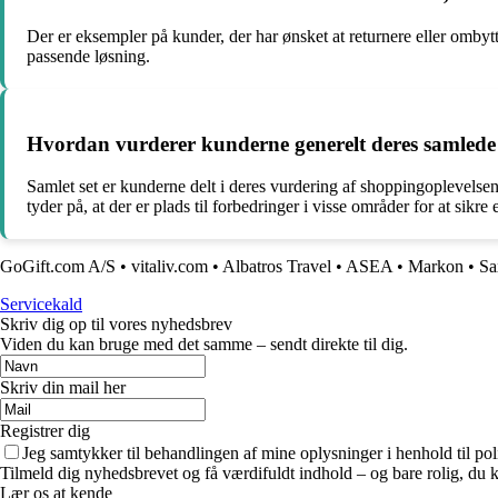
Der er eksempler på kunder, der har ønsket at returnere eller omby
passende løsning.
Hvordan vurderer kunderne generelt deres samlede
Samlet set er kunderne delt i deres vurdering af shoppingoplevel
tyder på, at der er plads til forbedringer i visse områder for at sikre
GoGift.com A/S
•
vitaliv.com
•
Albatros Travel
•
ASEA
•
Markon
•
Sa
Servicekald
Skriv dig op til vores nyhedsbrev
Viden du kan bruge med det samme – sendt direkte til dig.
Skriv din mail her
Registrer dig
Jeg samtykker til behandlingen af mine oplysninger i henhold til pol
Tilmeld dig nyhedsbrevet og få værdifuldt indhold – og bare rolig, du ka
Lær os at kende