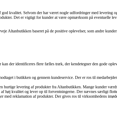
 af god kvalitet. Selvom der har været nogle udfordringer med levering 
odukter. Det er vigtigt for kunder at være opmærksom på eventuelle le
rveje Altanbutikken baseret på de positive oplevelser, som andre kunder 
kan der identificeres flere fælles træk, der kendetegner den gode ople
dtaget i butikken og gennem kundeservice. Der er ros til medarbejderne
 hurtige levering af produkter fra Altanbutikken. Mange kunder værdsæt
øj kvalitet og lever op til forventningerne. Der nævnes særligt flotte 
nger med reklamation af produkter. Der gives ros til virksomhedens imø