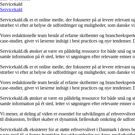
Servicekald
Servicekald
Servicekald.dk er et online medie, der fokuserer på at levere relevant
stræber vi efter at belyse de udfordringer og muligheder, som danske vi
Vores redaktionelle team består af erfarne skribenter og brancheekspert
case-studier, giver vi læserne indsigt i best practices og nye tendenser.
Servicekald.dk ønsker at være en pålidelig ressource for både små og sto
samle information på ét sted, letter vi søgningen efter relevante emner og
Servicekald.dk er et online medie, der fokuserer på at levere relevant
stræber vi efter at belyse de udfordringer og muligheder, som danske vi
Vores redaktionelle team består af erfarne skribenter og brancheekspert
case-studier, giver vi læserne indsigt i best practices og nye tendenser.
Servicekald.dk ønsker at være en pålidelig ressource for både små og sto
samle information på ét sted, letter vi søgningen efter relevante emner og
Vi mener, at deling af viden er essentiel for udviklingen af erhvervsliv
til diskussion, hvilket skaber et dynamisk fællesskab omkring de udford
Servicekald.dk eksisterer for at støtte erhvervslivet i Danmark i deres 
være med til at forme fremtiden for virksomheder og deres medarbejder