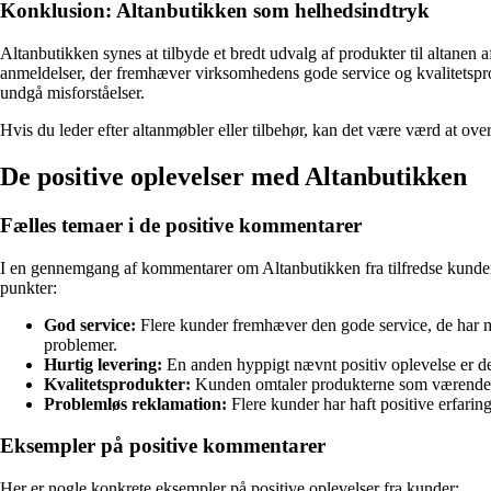
Konklusion: Altanbutikken som helhedsindtryk
Altanbutikken synes at tilbyde et bredt udvalg af produkter til altanen
anmeldelser, der fremhæver virksomhedens gode service og kvalitetspr
undgå misforståelser.
Hvis du leder efter altanmøbler eller tilbehør, kan det være værd at ove
De positive oplevelser med Altanbutikken
Fælles temaer i de positive kommentarer
I en gennemgang af kommentarer om Altanbutikken fra tilfredse kunder 
punkter:
God service:
Flere kunder fremhæver den gode service, de har mo
problemer.
Hurtig levering:
En anden hyppigt nævnt positiv oplevelse er den
Kvalitetsprodukter:
Kunden omtaler produkterne som værende af h
Problemløs reklamation:
Flere kunder har haft positive erfari
Eksempler på positive kommentarer
Her er nogle konkrete eksempler på positive oplevelser fra kunder: