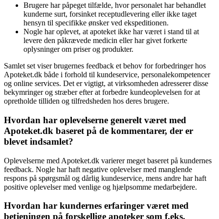
Brugere har påpeget tilfælde, hvor personalet har behandlet
kunderne surt, forsinket receptudlevering eller ikke taget
hensyn til specifikke ønsker ved ekspeditionen.
Nogle har oplevet, at apoteket ikke har været i stand til at
levere den påkrævede medicin eller har givet forkerte
oplysninger om priser og produkter.
Samlet set viser brugernes feedback et behov for forbedringer hos
Apoteket.dk både i forhold til kundeservice, personalekompetencer
og online services. Det er vigtigt, at virksomheden adresserer disse
bekymringer og stræber efter at forbedre kundeoplevelsen for at
opretholde tilliden og tilfredsheden hos deres brugere.
Hvordan har oplevelserne generelt været med
Apoteket.dk baseret på de kommentarer, der er
blevet indsamlet?
Oplevelserne med Apoteket.dk varierer meget baseret på kundernes
feedback. Nogle har haft negative oplevelser med manglende
respons på spørgsmål og dårlig kundeservice, mens andre har haft
positive oplevelser med venlige og hjælpsomme medarbejdere.
Hvordan har kundernes erfaringer været med
betjeningen på forskellige apoteker som f.eks.