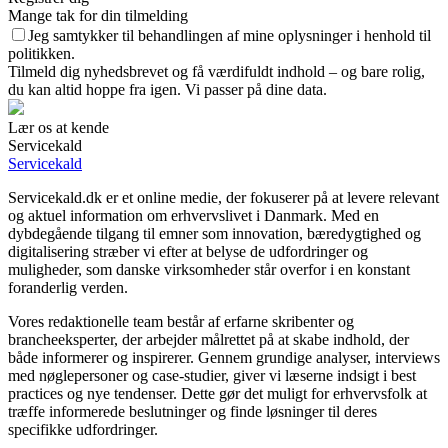
Mange tak for din tilmelding
Jeg samtykker til behandlingen af mine oplysninger i henhold til
politikken.
Tilmeld dig nyhedsbrevet og få værdifuldt indhold – og bare rolig,
du kan altid hoppe fra igen. Vi passer på dine data.
Lær os at kende
Servicekald
Servicekald
Servicekald.dk er et online medie, der fokuserer på at levere relevant
og aktuel information om erhvervslivet i Danmark. Med en
dybdegående tilgang til emner som innovation, bæredygtighed og
digitalisering stræber vi efter at belyse de udfordringer og
muligheder, som danske virksomheder står overfor i en konstant
foranderlig verden.
Vores redaktionelle team består af erfarne skribenter og
brancheeksperter, der arbejder målrettet på at skabe indhold, der
både informerer og inspirerer. Gennem grundige analyser, interviews
med nøglepersoner og case-studier, giver vi læserne indsigt i best
practices og nye tendenser. Dette gør det muligt for erhvervsfolk at
træffe informerede beslutninger og finde løsninger til deres
specifikke udfordringer.