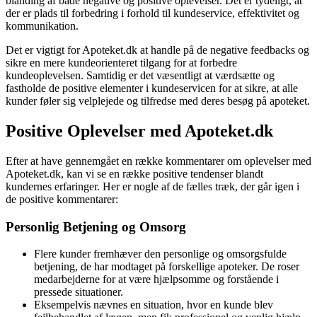
blanding af både negative og positive oplevelser. Det er tydeligt, at
der er plads til forbedring i forhold til kundeservice, effektivitet og
kommunikation.
Det er vigtigt for Apoteket.dk at handle på de negative feedbacks og
sikre en mere kundeorienteret tilgang for at forbedre
kundeoplevelsen. Samtidig er det væsentligt at værdsætte og
fastholde de positive elementer i kundeservicen for at sikre, at alle
kunder føler sig velplejede og tilfredse med deres besøg på apoteket.
Positive Oplevelser med Apoteket.dk
Efter at have gennemgået en række kommentarer om oplevelser med
Apoteket.dk, kan vi se en række positive tendenser blandt
kundernes erfaringer. Her er nogle af de fælles træk, der går igen i
de positive kommentarer:
Personlig Betjening og Omsorg
Flere kunder fremhæver den personlige og omsorgsfulde
betjening, de har modtaget på forskellige apoteker. De roser
medarbejderne for at være hjælpsomme og forstående i
pressede situationer.
Eksempelvis nævnes en situation, hvor en kunde blev