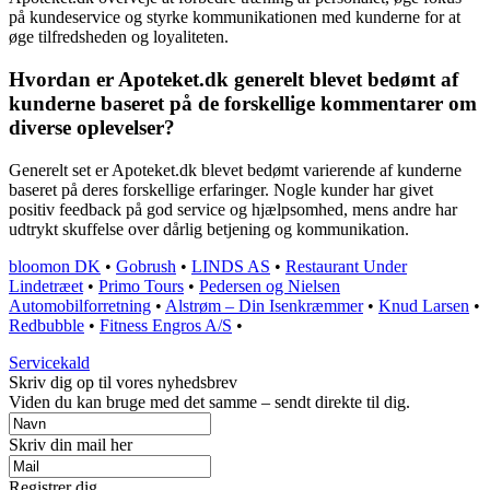
på kundeservice og styrke kommunikationen med kunderne for at
øge tilfredsheden og loyaliteten.
Hvordan er Apoteket.dk generelt blevet bedømt af
kunderne baseret på de forskellige kommentarer om
diverse oplevelser?
Generelt set er Apoteket.dk blevet bedømt varierende af kunderne
baseret på deres forskellige erfaringer. Nogle kunder har givet
positiv feedback på god service og hjælpsomhed, mens andre har
udtrykt skuffelse over dårlig betjening og kommunikation.
bloomon DK
•
Gobrush
•
LINDS AS
•
Restaurant Under
Lindetræet
•
Primo Tours
•
Pedersen og Nielsen
Automobilforretning
•
Alstrøm – Din Isenkræmmer
•
Knud Larsen
•
Redbubble
•
Fitness Engros A/S
•
Servicekald
Skriv dig op til vores nyhedsbrev
Viden du kan bruge med det samme – sendt direkte til dig.
Skriv din mail her
Registrer dig