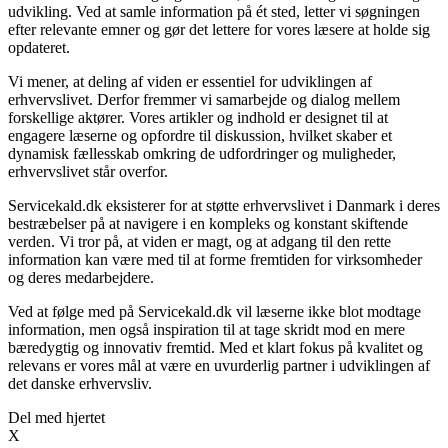
udvikling. Ved at samle information på ét sted, letter vi søgningen
efter relevante emner og gør det lettere for vores læsere at holde sig
opdateret.
Vi mener, at deling af viden er essentiel for udviklingen af
erhvervslivet. Derfor fremmer vi samarbejde og dialog mellem
forskellige aktører. Vores artikler og indhold er designet til at
engagere læserne og opfordre til diskussion, hvilket skaber et
dynamisk fællesskab omkring de udfordringer og muligheder,
erhvervslivet står overfor.
Servicekald.dk eksisterer for at støtte erhvervslivet i Danmark i deres
bestræbelser på at navigere i en kompleks og konstant skiftende
verden. Vi tror på, at viden er magt, og at adgang til den rette
information kan være med til at forme fremtiden for virksomheder
og deres medarbejdere.
Ved at følge med på Servicekald.dk vil læserne ikke blot modtage
information, men også inspiration til at tage skridt mod en mere
bæredygtig og innovativ fremtid. Med et klart fokus på kvalitet og
relevans er vores mål at være en uvurderlig partner i udviklingen af
det danske erhvervsliv.
Del med hjertet
X