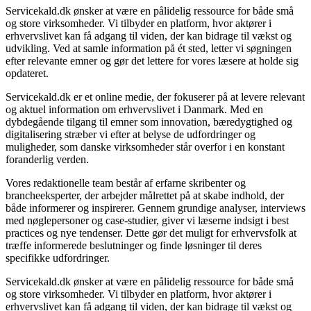
Servicekald.dk ønsker at være en pålidelig ressource for både små
og store virksomheder. Vi tilbyder en platform, hvor aktører i
erhvervslivet kan få adgang til viden, der kan bidrage til vækst og
udvikling. Ved at samle information på ét sted, letter vi søgningen
efter relevante emner og gør det lettere for vores læsere at holde sig
opdateret.
Servicekald.dk er et online medie, der fokuserer på at levere relevant
og aktuel information om erhvervslivet i Danmark. Med en
dybdegående tilgang til emner som innovation, bæredygtighed og
digitalisering stræber vi efter at belyse de udfordringer og
muligheder, som danske virksomheder står overfor i en konstant
foranderlig verden.
Vores redaktionelle team består af erfarne skribenter og
brancheeksperter, der arbejder målrettet på at skabe indhold, der
både informerer og inspirerer. Gennem grundige analyser, interviews
med nøglepersoner og case-studier, giver vi læserne indsigt i best
practices og nye tendenser. Dette gør det muligt for erhvervsfolk at
træffe informerede beslutninger og finde løsninger til deres
specifikke udfordringer.
Servicekald.dk ønsker at være en pålidelig ressource for både små
og store virksomheder. Vi tilbyder en platform, hvor aktører i
erhvervslivet kan få adgang til viden, der kan bidrage til vækst og