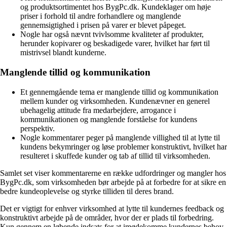
og produktsortimentet hos BygPc.dk. Kundeklager om høje
priser i forhold til andre forhandlere og manglende
gennemsigtighed i prisen på varer er blevet påpeget.
Nogle har også nævnt tvivlsomme kvaliteter af produkter,
herunder kopivarer og beskadigede varer, hvilket har ført til
mistrivsel blandt kunderne.
Manglende tillid og kommunikation
Et gennemgående tema er manglende tillid og kommunikation
mellem kunder og virksomheden. Kundenævner en generel
ubehagelig attitude fra medarbejdere, arrogance i
kommunikationen og manglende forståelse for kundens
perspektiv.
Nogle kommentarer peger på manglende villighed til at lytte til
kundens bekymringer og løse problemer konstruktivt, hvilket har
resulteret i skuffede kunder og tab af tillid til virksomheden.
Samlet set viser kommentarerne en række udfordringer og mangler hos
BygPc.dk, som virksomheden bør arbejde på at forbedre for at sikre en
bedre kundeoplevelse og styrke tilliden til deres brand.
Det er vigtigt for enhver virksomhed at lytte til kundernes feedback og
konstruktivt arbejde på de områder, hvor der er plads til forbedring.
Kun gennem en løbende indsats for at imødekomme kundernes behov