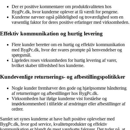
Der er positive kommentarer om produktkvaliteten hos
BygPc.dk, hvor kunderne oplever at få værdi for pengene.
Kunderne nævner også pålidelighed og troværdighed som en
væsentlig faktor for deres positive erfaringer med virksomheden.
Effektiv kommunikation og hurtig levering
Flere kunder beretter om en hurtig og effektiv kommunikation
med BygPc.dk, hvor der svares prompte på henvendelser og
spørgsmål.
Ligeledes roses virksomheden for hurtig levering af varer,
hvilket skaber tilfredshed hos kunderne.
Kundevenlige returnerings- og afbestillingspolitikker
Nogle kunder fremhæver den gode og hjælpsomme håndtering
af returneringer og afbestillinger hos BygPc.dk.
Virksomheden har ifølge kunderne vist forståelse og
imødekommenhed i tilfælde af ændringer eller afbestillinger af
ordrer.
Samlet set synes kunderne at have haft positive oplevelser med
BygPc.dk, hvor god service, kvalitetsprodukter og effektiv
kommunikation er blandt de mest værdsatte faktorer. Det tyder på, at