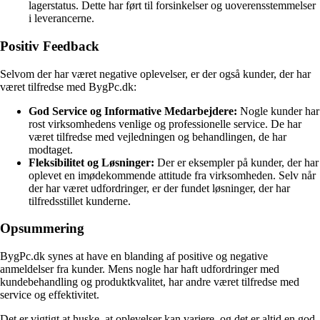
lagerstatus. Dette har ført til forsinkelser og uoverensstemmelser
i leverancerne.
Positiv Feedback
Selvom der har været negative oplevelser, er der også kunder, der har
været tilfredse med BygPc.dk:
God Service og Informative Medarbejdere:
Nogle kunder har
rost virksomhedens venlige og professionelle service. De har
været tilfredse med vejledningen og behandlingen, de har
modtaget.
Fleksibilitet og Løsninger:
Der er eksempler på kunder, der har
oplevet en imødekommende attitude fra virksomheden. Selv når
der har været udfordringer, er der fundet løsninger, der har
tilfredsstillet kunderne.
Opsummering
BygPc.dk synes at have en blanding af positive og negative
anmeldelser fra kunder. Mens nogle har haft udfordringer med
kundebehandling og produktkvalitet, har andre været tilfredse med
service og effektivitet.
Det er vigtigt at huske, at oplevelser kan variere, og det er altid en god