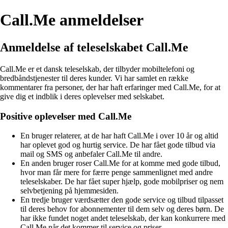
Call.Me anmeldelser
Anmeldelse af teleselskabet Call.Me
Call.Me er et dansk teleselskab, der tilbyder mobiltelefoni og
bredbåndstjenester til deres kunder. Vi har samlet en række
kommentarer fra personer, der har haft erfaringer med Call.Me, for at
give dig et indblik i deres oplevelser med selskabet.
Positive oplevelser med Call.Me
En bruger relaterer, at de har haft Call.Me i over 10 år og altid
har oplevet god og hurtig service. De har fået gode tilbud via
mail og SMS og anbefaler Call.Me til andre.
En anden bruger roser Call.Me for at komme med gode tilbud,
hvor man får mere for færre penge sammenlignet med andre
teleselskaber. De har fået super hjælp, gode mobilpriser og nem
selvbetjening på hjemmesiden.
En tredje bruger værdsætter den gode service og tilbud tilpasset
til deres behov for abonnementer til dem selv og deres børn. De
har ikke fundet noget andet teleselskab, der kan konkurrere med
Call.Me når det kommer til service og priser.