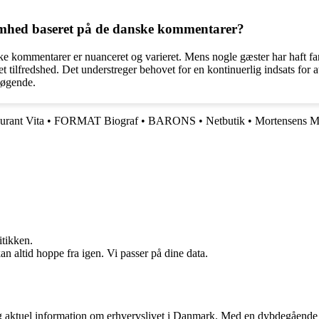
omhed baseret på de danske kommentarer?
e kommentarer er nuanceret og varieret. Mens nogle gæster har haft f
t tilfredshed. Det understreger behovet for en kontinuerlig indsats for
søgende.
urant Vita
•
FORMAT Biograf
•
BARONS
•
Netbutik
•
Mortensens 
itikken.
n altid hoppe fra igen. Vi passer på dine data.
 og aktuel information om erhvervslivet i Danmark. Med en dybdegående 