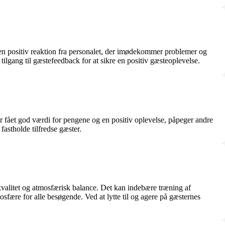
en positiv reaktion fra personalet, der imødekommer problemer og
ilgang til gæstefeedback for at sikre en positiv gæsteoplevelse.
r fået god værdi for pengene og en positiv oplevelse, påpeger andre
fastholde tilfredse gæster.
kvalitet og atmosfærisk balance. Det kan indebære træning af
ære for alle besøgende. Ved at lytte til og agere på gæsternes