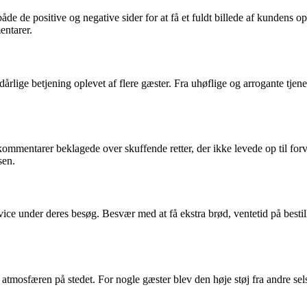
e de positive og negative sider for at få et fuldt billede af kundens opl
entarer.
rlige betjening oplevet af flere gæster. Fra uhøflige og arrogante tje
mmentarer beklagede over skuffende retter, der ikke levede op til forv
sen.
ce under deres besøg. Besvær med at få ekstra brød, ventetid på besti
osfæren på stedet. For nogle gæster blev den høje støj fra andre selsk