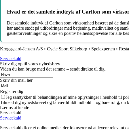
Hvad er det samlede indtryk af Carlton som virks
Det samlede indtryk af Carlton som virksomhed baseret på de dansk
har andre stødt på udfordringer med betjening, madkvalitet og samle
gæsteforventninger og sikre en positiv helhedsoplevelse for alle be
Krogsgaard-Jensen A/S
•
Cycle Sport Silkeborg
•
Spelexperten
•
Resta
Servicekald
Skriv dig op til vores nyhedsbrev
Viden du kan bruge med det samme – sendt direkte til dig.
Skriv din mail her
Registrer dig
Jeg samtykker til behandlingen af mine oplysninger i henhold til pol
Tilmeld dig nyhedsbrevet og få værdifuldt indhold – og bare rolig, du ka
Lær os at kende
Servicekald
Servicekald
Servicekald.dk er et online medie, der fokuserer på at levere relevant