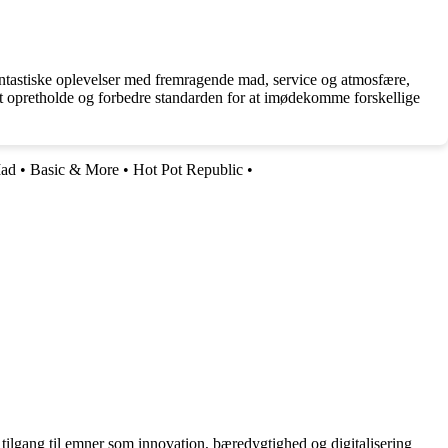
antastiske oplevelser med fremragende mad, service og atmosfære,
 at opretholde og forbedre standarden for at imødekomme forskellige
Mad
•
Basic & More
•
Hot Pot Republic
•
tilgang til emner som innovation, bæredygtighed og digitalisering