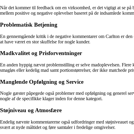
Når det kommer til feedback om en virksomhed, er det vigtigt at se på båd
mellem positive og negative oplevelser baseret på de indsamlede komm
Problematisk Betjening
En gennemgående kritik i de negative kommentarer om Carlton er den då
at have været en stor skuffelse for nogle kunder.
Madkvalitet og Prisforventninger
En anden hyppig nævnt problemstilling er selve madoplevelsen. Flere ko
smagløs eller kedelig mad samt portionstørrelser, der ikke matchede pri
Manglende Opfølgning og Service
Nogle gæster påpegede også problemer med opfølgning og generel servi
nogle af de specifikke klager inden for denne kategori.
Støjniveau og Atmosfære
Endelig nævnte kommentarerne også udfordringer med støjniveauet og atm
svært at nyde måltidet og føre samtaler i fredelige omgivelser.