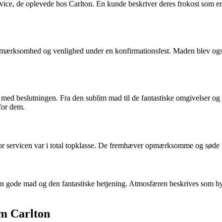
ice, de oplevede hos Carlton. En kunde beskriver deres frokost som e
pmærksomhed og venlighed under en konfirmationsfest. Maden blev også
se med beslutningen. Fra den sublim mad til de fantastiske omgivelser 
for dem.
r servicen var i total topklasse. De fremhæver opmærksomme og søde tj
en gode mad og den fantastiske betjening. Atmosfæren beskrives som hy
om Carlton