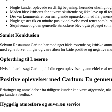
Nogle kunder oplevede en dårlig betjening, herunder uhøfligt og
Maden blev kritiseret for at være skuffende og ikke leve op til f
Der var kommentarer om manglende opmærksomhed fra tjenerne og
Nogle gæster fik en mindre positiv oplevelse med retter som burg
Støjniveauet og den generelle atmosfære blev også påpeget som n
Samlet Konklusion
Selvom Restaurant Carlton har modtaget både rosende og kritiske anmelde
med egne forventninger og være åben for både positive og negative mu
Opfordring til Læserne
Hvis du har besøgt Carlton, del din egen oplevelse og anmeldelse af resta
Positive oplevelser med Carlton: En genn
Erfaringer og anmeldelser fra tidligere kunder kan være afgørende, når
på kunders feedback.
Hyggelig atmosfære og suveræn service