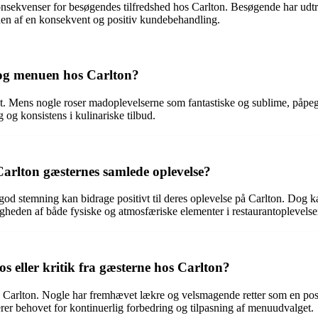
nsekvenser for besøgendes tilfredshed hos Carlton. Besøgende har udtryk
den af en konsekvent og positiv kundebehandling.
 og menuen hos Carlton?
Mens nogle roser madoplevelserne som fantastiske og sublime, påpeger
g og konsistens i kulinariske tilbud.
arlton gæsternes samlede oplevelse?
d stemning kan bidrage positivt til deres oplevelse på Carlton. Dog k
igheden af både fysiske og atmosfæriske elementer i restaurantoplevelse
os eller kritik fra gæsterne hos Carlton?
os Carlton. Nogle har fremhævet lækre og velsmagende retter som en pos
rer behovet for kontinuerlig forbedring og tilpasning af menuudvalget.