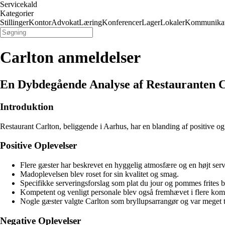
Servicekald
Kategorier
Stillinger
Kontor
Advokat
Læring
Konferencer
Lager
Lokaler
Kommunikat
Carlton anmeldelser
En Dybdegående Analyse af Restauranten C
Introduktion
Restaurant Carlton, beliggende i Aarhus, har en blanding af positive og 
Positive Oplevelser
Flere gæster har beskrevet en hyggelig atmosfære og en højt ser
Madoplevelsen blev roset for sin kvalitet og smag.
Specifikke serveringsforslag som plat du jour og pommes frites 
Kompetent og venligt personale blev også fremhævet i flere kom
Nogle gæster valgte Carlton som bryllupsarrangør og var meget 
Negative Oplevelser