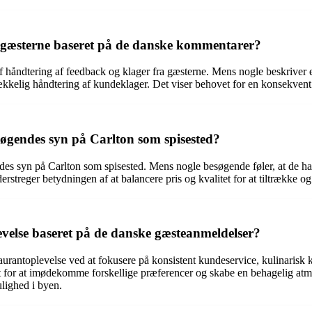
 gæsterne baseret på de danske kommentarer?
 håndtering af feedback og klager fra gæsterne. Mens nogle beskriver 
kkelig håndtering af kundeklager. Det viser behovet for en konsekvent t
søgendes syn på Carlton som spisested?
ndes syn på Carlton som spisested. Mens nogle besøgende føler, at de ha
erstreger betydningen af at balancere pris og kvalitet for at tiltrække og 
velse baseret på de danske gæsteanmeldelser?
urantoplevelse ved at fokusere på konsistent kundeservice, kulinarisk 
or at imødekomme forskellige præferencer og skabe en behagelig atmosf
ulighed i byen.