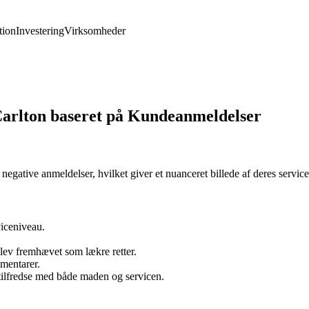
ion
Investering
Virksomheder
arlton baseret på Kundeanmeldelser
negative anmeldelser, hvilket giver et nuanceret billede af deres servic
viceniveau.
blev fremhævet som lækre retter.
mentarer.
tilfredse med både maden og servicen.