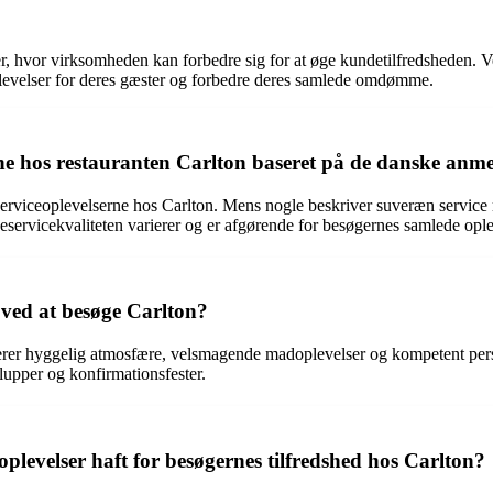
hvor virksomheden kan forbedre sig for at øge kundetilfredsheden. Ved a
plevelser for deres gæster og forbedre deres samlede omdømme.
e hos restauranten Carlton baseret på de danske anme
erviceoplevelserne hos Carlton. Mens nogle beskriver suveræn service 
eservicekvaliteten varierer og er afgørende for besøgernes samlede ople
ved at besøge Carlton?
erer hyggelig atmosfære, velsmagende madoplevelser og kompetent perso
upper og konfirmationsfester.
oplevelser haft for besøgernes tilfredshed hos Carlton?