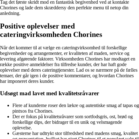
Tag det første skridt mod en fantastisk begivenhed ved at kontakte
Chorines og lade dem skræddersy den perfekte menu til netop din
anledning.
Positive oplevelser med
cateringvirksomheden Chorines
Når det kommer til at vælge en cateringvirksomhed til forskellige
begivenheder og arrangementer, er kvaliteten af maden, service og
levering afgørende faktorer. Virksomheden Chorines har modtaget en
række positive anmeldelser fra tilfredse kunder, der har haft gode
oplevelser med deres cateringtjenester. Lad os se nærmere på de fælles
temaer, der går igen i de positive kommentarer, og hvordan Chorines
har imponeret deres kunder.
Udsøgt mad lavet med kvalitetsråvarer
Flere af kunderne roser den lækre og autentiske smag af tapas og
pintxos fra Chorines.
Der er fokus på kvalitetsråvarer som sortfodsgris, ost, brød og
forskellige dips, der bidrager til en unik og velsmagende
oplevelse.
Gæsterne har udtrykt stor tilfredshed med madens smag, kvalitet
og præsentation, hvilket har gjort Chorines til et populært valg til