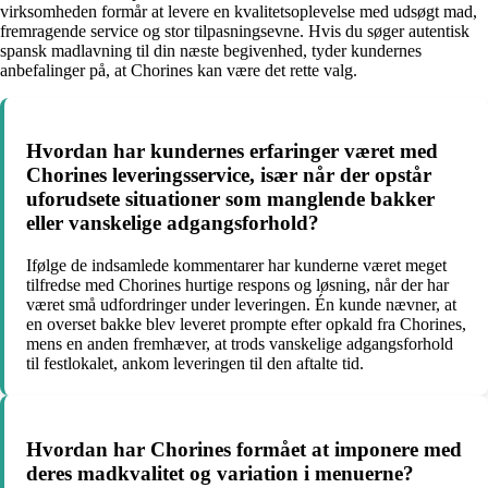
virksomheden formår at levere en kvalitetsoplevelse med udsøgt mad,
fremragende service og stor tilpasningsevne. Hvis du søger autentisk
spansk madlavning til din næste begivenhed, tyder kundernes
anbefalinger på, at Chorines kan være det rette valg.
Hvordan har kundernes erfaringer været med
Chorines leveringsservice, især når der opstår
uforudsete situationer som manglende bakker
eller vanskelige adgangsforhold?
Ifølge de indsamlede kommentarer har kunderne været meget
tilfredse med Chorines hurtige respons og løsning, når der har
været små udfordringer under leveringen. Én kunde nævner, at
en overset bakke blev leveret prompte efter opkald fra Chorines,
mens en anden fremhæver, at trods vanskelige adgangsforhold
til festlokalet, ankom leveringen til den aftalte tid.
Hvordan har Chorines formået at imponere med
deres madkvalitet og variation i menuerne?