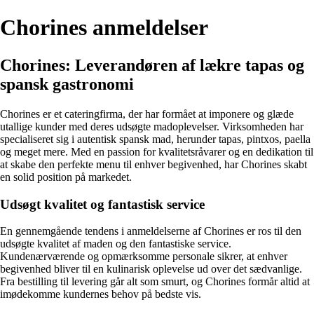
Chorines anmeldelser
Chorines: Leverandøren af lækre tapas og
spansk gastronomi
Chorines er et cateringfirma, der har formået at imponere og glæde
utallige kunder med deres udsøgte madoplevelser. Virksomheden har
specialiseret sig i autentisk spansk mad, herunder tapas, pintxos, paella
og meget mere. Med en passion for kvalitetsråvarer og en dedikation til
at skabe den perfekte menu til enhver begivenhed, har Chorines skabt
en solid position på markedet.
Udsøgt kvalitet og fantastisk service
En gennemgående tendens i anmeldelserne af Chorines er ros til den
udsøgte kvalitet af maden og den fantastiske service.
Kundenærværende og opmærksomme personale sikrer, at enhver
begivenhed bliver til en kulinarisk oplevelse ud over det sædvanlige.
Fra bestilling til levering går alt som smurt, og Chorines formår altid at
imødekomme kundernes behov på bedste vis.