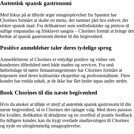
Autentisk spansk gastronomi
Med fokus på at tilbyde ægte smagsoplevelser fra Spanien har
Chorines formået at skabe en menu, der rammer plet hos enhver, der
elsker spansk mad. Fra delikatesser som sortfodsskinke og pintxos til
saftige empanadas og frisklavet sangria – Chorines formår at bringe det
bedste af spansk gastronomi direkte til din begivenhed.
Positive anmeldelser taler deres tydelige sprog
Anmeldelserne af Chorines er entydigt positive og vidner om
kundernes tilfredshed med både maden og servicen. Fra små
fødselsdage til større firmaarrangementer har Chorines formået at
imponere med deres kulinariske ekspertise og professionalisme. Flere
kunder har endda udtalt, at de ikke har fået bedre tapas andre steder.
Book Chorines til din næste begivenhed
Hvis du ønsker at tilføje et strejf af autentisk spansk gastronomi til din
næste begivenhed, så er Chorines det oplagte valg. Med deres passion
for kvalitet, dedikation til detaljerne og en overflod af positiv feedback
fra tidligere kunder, kan du trygt overlade madlavningen til Chorines
og nyde en uforglemmelig smagsoplevelse.