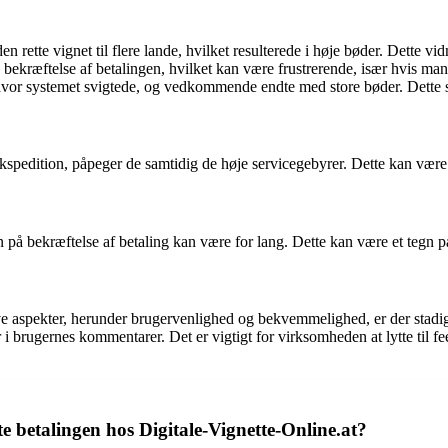
 rette vignet til flere lande, hvilket resulterede i høje bøder. Dette v
bekræftelse af betalingen, hvilket kan være frustrerende, især hvis ma
hvor systemet svigtede, og vedkommende endte med store bøder. Dette sk
kspedition, påpeger de samtidig de høje servicegebyrer. Dette kan vær
på bekræftelse af betaling kan være for lang. Dette kan være et tegn på
tive aspekter, herunder brugervenlighed og bekvemmelighed, er der stad
 brugernes kommentarer. Det er vigtigt for virksomheden at lytte til fee
te betalingen hos Digitale-Vignette-Online.at?