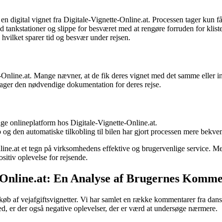
le en digital vignet fra Digitale-Vignette-Online.at. Processen tager kun 
d tankstationer og slippe for besværet med at rengøre forruden for klis
, hvilket sparer tid og besvær under rejsen.
Online.at. Mange nævner, at de fik deres vignet med det samme eller inde
tager den nødvendige dokumentation for deres rejse.
e onlineplatform hos Digitale-Vignette-Online.at.
g den automatiske tilkobling til bilen har gjort processen mere bekve
nline.at et tegn på virksomhedens effektive og brugervenlige service. M
tiv oplevelse for rejsende.
e-Online.at: En Analyse af Brugernes Komm
l køb af vejafgiftsvignetter. Vi har samlet en række kommentarer fra da
, er der også negative oplevelser, der er værd at undersøge nærmere.