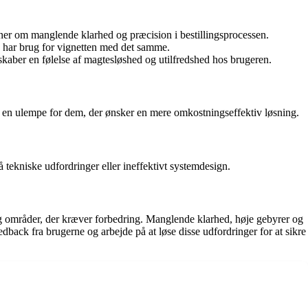
idner om manglende klarhed og præcision i bestillingsprocessen.
n har brug for vignetten med det samme.
aber en følelse af magtesløshed og utilfredshed hos brugeren.
e en ulempe for dem, der ønsker en mere omkostningseffektiv løsning.
 tekniske udfordringer eller ineffektivt systemdesign.
ig områder, der kræver forbedring. Manglende klarhed, høje gebyrer og
dback fra brugerne og arbejde på at løse disse udfordringer for at sikre