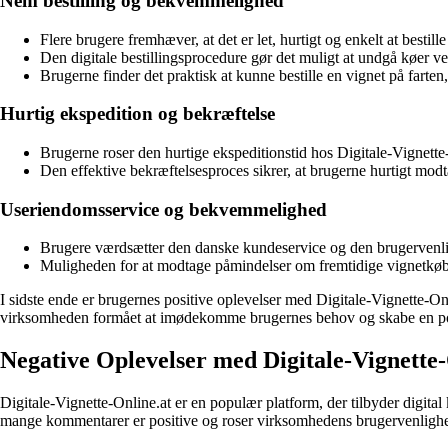
Nem bestilling og bekvemmelighed
Flere brugere fremhæver, at det er let, hurtigt og enkelt at bestil
Den digitale bestillingsprocedure gør det muligt at undgå køer ve
Brugerne finder det praktisk at kunne bestille en vignet på farten
Hurtig ekspedition og bekræftelse
Brugerne roser den hurtige ekspeditionstid hos Digitale-Vignette-
Den effektive bekræftelsesproces sikrer, at brugerne hurtigt mod
Useriendomsservice og bekvemmelighed
Brugere værdsætter den danske kundeservice og den brugervenlig
Muligheden for at modtage påmindelser om fremtidige vignetkøb o
I sidste ende er brugernes positive oplevelser med Digitale-Vignette-O
virksomheden formået at imødekomme brugernes behov og skabe en posi
Negative Oplevelser med Digitale-Vignett
Digitale-Vignette-Online.at er en populær platform, der tilbyder digita
mange kommentarer er positive og roser virksomhedens brugervenlighed