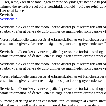
Jeg samtykker til behandlingen af mine oplysninger i henhold til pol
Tilmeld dig nyhedsbrevet og få værdifuldt indhold – og bare rolig, du ka
Lær os at kende
Servicekald
Servicekald
Servicekald.dk er et online medie, der fokuserer på at levere relevant
stræber vi efter at belyse de udfordringer og muligheder, som danske vi
Vores redaktionelle team består af erfarne skribenter og brancheekspert
case-studier, giver vi læserne indsigt i best practices og nye tendenser.
Servicekald.dk ønsker at være en pålidelig ressource for både små og sto
samle information på ét sted, letter vi søgningen efter relevante emner og
Servicekald.dk er et online medie, der fokuserer på at levere relevant
stræber vi efter at belyse de udfordringer og muligheder, som danske vi
Vores redaktionelle team består af erfarne skribenter og brancheekspert
case-studier, giver vi læserne indsigt i best practices og nye tendenser.
Servicekald.dk ønsker at være en pålidelig ressource for både små og sto
samle information på ét sted, letter vi søgningen efter relevante emner og
Vi mener, at deling af viden er essentiel for udviklingen af erhvervsliv
til diskussion, hvilket skaber et dynamisk fællesskab omkring de udford