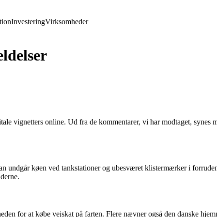
ion
Investering
Virksomheder
ldelser
gitale vignetters online. Ud fra de kommentarer, vi har modtaget, syne
n undgår køen ved tankstationer og ubesværet klistermærker i forruden. D
nderne.
eden for at købe vejskat på farten. Flere nævner også den danske hjem