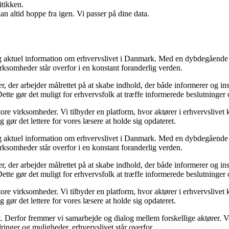
itikken.
n altid hoppe fra igen. Vi passer på dine data.
 og aktuel information om erhvervslivet i Danmark. Med en dybdegående 
rksomheder står overfor i en konstant foranderlig verden.
er, der arbejder målrettet på at skabe indhold, der både informerer og 
 Dette gør det muligt for erhvervsfolk at træffe informerede beslutninger 
re virksomheder. Vi tilbyder en platform, hvor aktører i erhvervslivet k
 gør det lettere for vores læsere at holde sig opdateret.
 og aktuel information om erhvervslivet i Danmark. Med en dybdegående 
rksomheder står overfor i en konstant foranderlig verden.
er, der arbejder målrettet på at skabe indhold, der både informerer og 
 Dette gør det muligt for erhvervsfolk at træffe informerede beslutninger 
re virksomheder. Vi tilbyder en platform, hvor aktører i erhvervslivet k
 gør det lettere for vores læsere at holde sig opdateret.
et. Derfor fremmer vi samarbejde og dialog mellem forskellige aktører. V
ringer og muligheder, erhvervslivet står overfor.