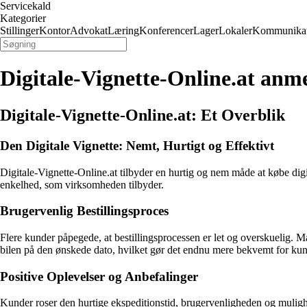
Servicekald
Kategorier
Stillinger
Kontor
Advokat
Læring
Konferencer
Lager
Lokaler
Kommunikat
Digitale-Vignette-Online.at anme
Digitale-Vignette-Online.at: Et Overblik
Den Digitale Vignette: Nemt, Hurtigt og Effektivt
Digitale-Vignette-Online.at tilbyder en hurtig og nem måde at købe di
enkelhed, som virksomheden tilbyder.
Brugervenlig Bestillingsproces
Flere kunder påpegede, at bestillingsprocessen er let og overskuelig. Ma
bilen på den ønskede dato, hvilket gør det endnu mere bekvemt for ku
Positive Oplevelser og Anbefalinger
Kunder roser den hurtige ekspeditionstid, brugervenligheden og muligh