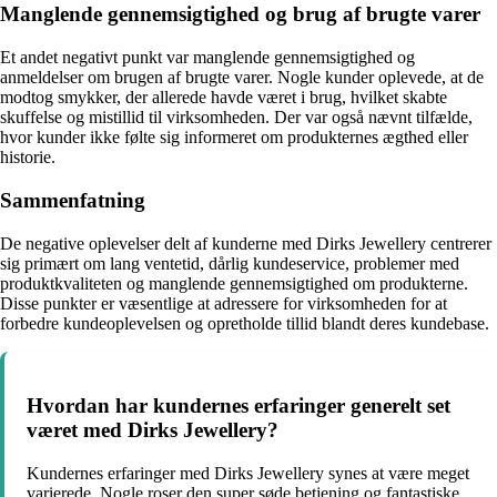
Manglende gennemsigtighed og brug af brugte varer
Et andet negativt punkt var manglende gennemsigtighed og
anmeldelser om brugen af brugte varer. Nogle kunder oplevede, at de
modtog smykker, der allerede havde været i brug, hvilket skabte
skuffelse og mistillid til virksomheden. Der var også nævnt tilfælde,
hvor kunder ikke følte sig informeret om produkternes ægthed eller
historie.
Sammenfatning
De negative oplevelser delt af kunderne med Dirks Jewellery centrerer
sig primært om lang ventetid, dårlig kundeservice, problemer med
produktkvaliteten og manglende gennemsigtighed om produkterne.
Disse punkter er væsentlige at adressere for virksomheden for at
forbedre kundeoplevelsen og opretholde tillid blandt deres kundebase.
Hvordan har kundernes erfaringer generelt set
været med Dirks Jewellery?
Kundernes erfaringer med Dirks Jewellery synes at være meget
varierede. Nogle roser den super søde betjening og fantastiske