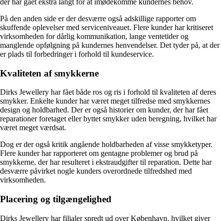
der har gået ekstra langt for at imødekomme kundernes behov.
På den anden side er der desværre også adskillige rapporter om
skuffende oplevelser med serviceniveauet. Flere kunder har kritiseret
virksomheden for dårlig kommunikation, lange ventetider og
manglende opfølgning på kundernes henvendelser. Det tyder på, at der
er plads til forbedringer i forhold til kundeservice.
Kvaliteten af smykkerne
Dirks Jewellery har fået både ros og ris i forhold til kvaliteten af deres
smykker. Enkelte kunder har været meget tilfredse med smykkernes
design og holdbarhed. Der er også historier om kunder, der har fået
reparationer foretaget eller byttet smykker uden beregning, hvilket har
været meget værdsat.
Dog er der også kritik angående holdbarheden af visse smykketyper.
Flere kunder har rapporteret om gentagne problemer og brud på
smykkerne, der har resulteret i ekstraudgifter til reparation. Dette har
desværre påvirket nogle kunders overordnede tilfredshed med
virksomheden.
Placering og tilgængelighed
Dirks Jewellery har filialer spredt ud over København, hvilket giver