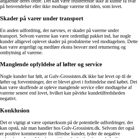
angående deres ordre. Det kan være frustrerende ikke at kunne få svar
på henvendelser eller ikke modtage varerne til tiden, som lovet.
Skader på varer under transport
En anden udfordring, der nævnes, er skader på varerne under
transport. Selvom varerne kan være ordentligt pakket ind, har nogle
kunder alligevel oplevet skader på produkterne ved modtagelsen. Dette
kan være ærgerligt og medføre ekstra besvær med returnering og
ombytning af varerne.
Manglende opfyldelse af løfter og service
Nogle kunder har følt, at Gulv-Grossisten.dk ikke har levet op til de
løfter og forventninger, der er blevet givet i forbindelse med købet. Det
kan være skuffende at opleve manglende service eller modtagelse af
varerne senere end lovet, hvilket kan påvirke kundetilfredsheden
negativt.
Konklusion
Det er vigtigt at være opmærksom på de potentielle udfordringer, der
kan opstå, når man handler hos Gulv-Grossisten.dk. Selvom der også
er positive kommentarer fra tilfredse kunder, tyder de negative