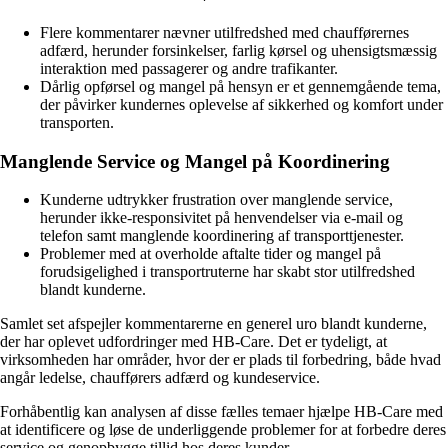
Flere kommentarer nævner utilfredshed med chaufførernes
adfærd, herunder forsinkelser, farlig kørsel og uhensigtsmæssig
interaktion med passagerer og andre trafikanter.
Dårlig opførsel og mangel på hensyn er et gennemgående tema,
der påvirker kundernes oplevelse af sikkerhed og komfort under
transporten.
Manglende Service og Mangel på Koordinering
Kunderne udtrykker frustration over manglende service,
herunder ikke-responsivitet på henvendelser via e-mail og
telefon samt manglende koordinering af transporttjenester.
Problemer med at overholde aftalte tider og mangel på
forudsigelighed i transportruterne har skabt stor utilfredshed
blandt kunderne.
Samlet set afspejler kommentarerne en generel uro blandt kunderne,
der har oplevet udfordringer med HB-Care. Det er tydeligt, at
virksomheden har områder, hvor der er plads til forbedring, både hvad
angår ledelse, chaufførers adfærd og kundeservice.
Forhåbentlig kan analysen af disse fælles temaer hjælpe HB-Care med
at identificere og løse de underliggende problemer for at forbedre deres
service og genopbygge tillid hos deres kunder.