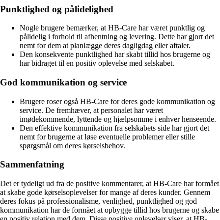
Punktlighed og pålidelighed
Nogle brugere bemærker, at HB-Care har været punktlig og
pålidelig i forhold til afhentning og levering. Dette har gjort det
nemt for dem at planlægge deres dagligdag eller aftaler.
Den konsekvente punktlighed har skabt tillid hos brugerne og
har bidraget til en positiv oplevelse med selskabet.
God kommunikation og service
Brugere roser også HB-Care for deres gode kommunikation og
service. De fremhæver, at personalet har været
imødekommende, lyttende og hjælpsomme i enhver henseende.
Den effektive kommunikation fra selskabets side har gjort det
nemt for brugerne at løse eventuelle problemer eller stille
spørgsmål om deres kørselsbehov.
Sammenfatning
Det er tydeligt ud fra de positive kommentarer, at HB-Care har formået
at skabe gode kørselsoplevelser for mange af deres kunder. Gennem
deres fokus på professionalisme, venlighed, punktlighed og god
kommunikation har de formået at opbygge tillid hos brugerne og skabe
en positiv relation med dem. Disse positive oplevelser viser, at HB-