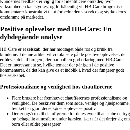
Kundernes feedback er vigtig for at identificere områder, hvor
virksomheden kan styrkes, og forhåbentlig vil HB-Care bruge disse
kommentarer konstruktivt til at forbedre deres service og styrke deres
omdømme på markedet.
Positive oplevelser med HB-Care: En
dybdegående analyse
HB-Care er et selskab, der har modtaget både ros og kritik fra
kunderne. I denne artikel vil vi fokusere på de positive oplevelser, der
er blevet delt af brugere, der har haft en god erfaring med HB-Care.
Det er interessant at se, hvilke temaer der går igen i de positive
kommentarer, da det kan give os et indblik i, hvad der fungerer godt
hos selskabet.
Professionalisme og venlighed hos chaufførerne
Flere brugere har fremhævet chaufførernes professionalisme og
venlighed. De beskriver dem som søde, venlige og hjælpsomme,
hvilket har gjort deres kørselsoplevelse positiv.
Der er også ros til chaufførerne for deres evne til at skabe en tryg
og behagelig atmosfære under kørslen, især når det drejer sig om
børn eller ældre passagerer.