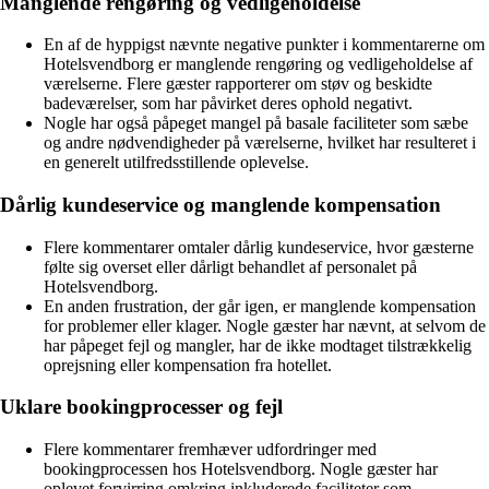
Manglende rengøring og vedligeholdelse
En af de hyppigst nævnte negative punkter i kommentarerne om
Hotelsvendborg er manglende rengøring og vedligeholdelse af
værelserne. Flere gæster rapporterer om støv og beskidte
badeværelser, som har påvirket deres ophold negativt.
Nogle har også påpeget mangel på basale faciliteter som sæbe
og andre nødvendigheder på værelserne, hvilket har resulteret i
en generelt utilfredsstillende oplevelse.
Dårlig kundeservice og manglende kompensation
Flere kommentarer omtaler dårlig kundeservice, hvor gæsterne
følte sig overset eller dårligt behandlet af personalet på
Hotelsvendborg.
En anden frustration, der går igen, er manglende kompensation
for problemer eller klager. Nogle gæster har nævnt, at selvom de
har påpeget fejl og mangler, har de ikke modtaget tilstrækkelig
oprejsning eller kompensation fra hotellet.
Uklare bookingprocesser og fejl
Flere kommentarer fremhæver udfordringer med
bookingprocessen hos Hotelsvendborg. Nogle gæster har
oplevet forvirring omkring inkluderede faciliteter som