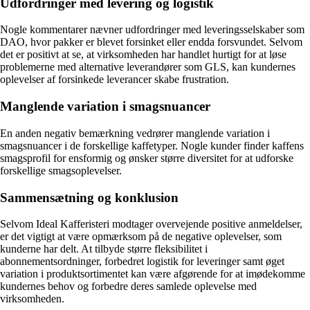
Udfordringer med levering og logistik
Nogle kommentarer nævner udfordringer med leveringsselskaber som
DAO, hvor pakker er blevet forsinket eller endda forsvundet. Selvom
det er positivt at se, at virksomheden har handlet hurtigt for at løse
problemerne med alternative leverandører som GLS, kan kundernes
oplevelser af forsinkede leverancer skabe frustration.
Manglende variation i smagsnuancer
En anden negativ bemærkning vedrører manglende variation i
smagsnuancer i de forskellige kaffetyper. Nogle kunder finder kaffens
smagsprofil for ensformig og ønsker større diversitet for at udforske
forskellige smagsoplevelser.
Sammensætning og konklusion
Selvom Ideal Kafferisteri modtager overvejende positive anmeldelser,
er det vigtigt at være opmærksom på de negative oplevelser, som
kunderne har delt. At tilbyde større fleksibilitet i
abonnementsordninger, forbedret logistik for leveringer samt øget
variation i produktsortimentet kan være afgørende for at imødekomme
kundernes behov og forbedre deres samlede oplevelse med
virksomheden.