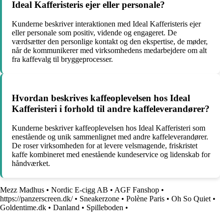
Ideal Kafferisteris ejer eller personale?
Kunderne beskriver interaktionen med Ideal Kafferisteris ejer
eller personale som positiv, vidende og engageret. De
værdsætter den personlige kontakt og den ekspertise, de møder,
når de kommunikerer med virksomhedens medarbejdere om alt
fra kaffevalg til bryggeprocesser.
Hvordan beskrives kaffeoplevelsen hos Ideal
Kafferisteri i forhold til andre kaffeleverandører?
Kunderne beskriver kaffeoplevelsen hos Ideal Kafferisteri som
enestående og unik sammenlignet med andre kaffeleverandører.
De roser virksomheden for at levere velsmagende, friskristet
kaffe kombineret med enestående kundeservice og lidenskab for
håndværket.
Mezz Madhus
•
Nordic E-cigg AB
•
AGF Fanshop
•
https://panzerscreen.dk/
•
Sneakerzone
•
Polène Paris
•
Oh So Quiet
•
Goldentime.dk
•
Danland
•
Spilleboden
•