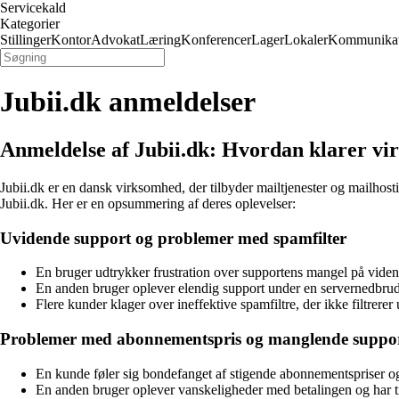
Servicekald
Kategorier
Stillinger
Kontor
Advokat
Læring
Konferencer
Lager
Lokaler
Kommunikat
Jubii.dk anmeldelser
Anmeldelse af Jubii.dk: Hvordan klarer vi
Jubii.dk er en dansk virksomhed, der tilbyder mailtjenester og mailhost
Jubii.dk. Her er en opsummering af deres oplevelser:
Uvidende support og problemer med spamfilter
En bruger udtrykker frustration over supportens mangel på viden 
En anden bruger oplever elendig support under en servernedbrud
Flere kunder klager over ineffektive spamfiltre, der ikke filtrere
Problemer med abonnementspris og manglende suppo
En kunde føler sig bondefanget af stigende abonnementspriser og 
En anden bruger oplever vanskeligheder med betalingen og har t