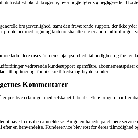
utilfredshed blandt brugerne, hvor nogle føler sig negligerede til forde
enerelle brugervenlighed, samt den fraværende support, der ikke yder t
t problemer med login og kodeordshåndtering er andre udfordringer, s
portmedarbejdere roses for deres hjælpsomhed, tålmodighed og faglige k
 udfordringer vedrørende kundesupport, spamfiltre, abonnementspriser og
s til optimering, for at sikre tilfredse og loyale kunder.
Brugernes Kommentarer
er positive erfaringer med selskabet Jubii.dk. Flere brugere har fremh
fter at have fremsat en anmeldelse. Brugeren håbede på et mere service
l efter en henvendelse. Kundeservice blev rost for deres tålmodighed og