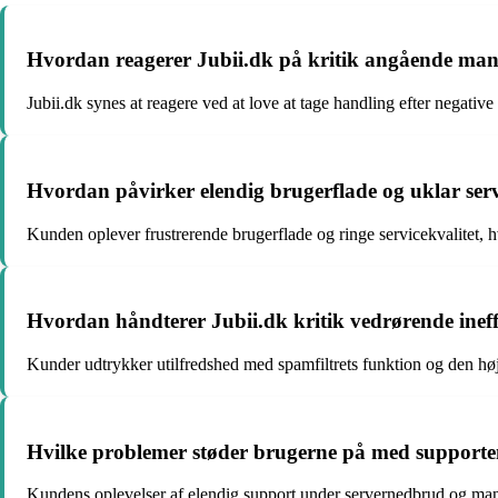
Hvordan reagerer Jubii.dk på kritik angående ma
Jubii.dk synes at reagere ved at love at tage handling efter negat
Hvordan påvirker elendig brugerflade og uklar ser
Kunden oplever frustrerende brugerflade og ringe servicekvalitet, 
Hvordan håndterer Jubii.dk kritik vedrørende ineffe
Kunder udtrykker utilfredshed med spamfiltrets funktion og den høj
Hvilke problemer støder brugerne på med supporte
Kundens oplevelser af elendig support under servernedbrud og mange