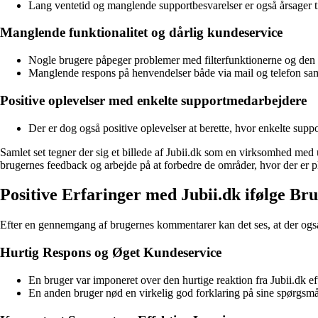
Lang ventetid og manglende supportbesvarelser er også årsager til 
Manglende funktionalitet og dårlig kundeservice
Nogle brugere påpeger problemer med filterfunktionerne og den g
Manglende respons på henvendelser både via mail og telefon sam
Positive oplevelser med enkelte supportmedarbejdere
Der er dog også positive oplevelser at berette, hvor enkelte sup
Samlet set tegner der sig et billede af Jubii.dk som en virksomhed med
brugernes feedback og arbejde på at forbedre de områder, hvor der er plad
Positive Erfaringer med Jubii.dk ifølge 
Efter en gennemgang af brugernes kommentarer kan det ses, at der også 
Hurtig Respons og Øget Kundeservice
En bruger var imponeret over den hurtige reaktion fra Jubii.dk e
En anden bruger nød en virkelig god forklaring på sine spørgsmå