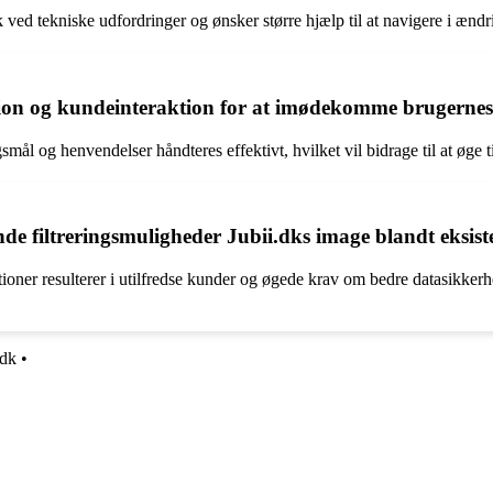
 ved tekniske udfordringer og ønsker større hjælp til at navigere i ændr
on og kundeinteraktion for at imødekomme brugerne
l og henvendelser håndteres effektivt, hvilket vil bidrage til at øge ti
e filtreringsmuligheder Jubii.dks image blandt eksis
er resulterer i utilfredse kunder og øgede krav om bedre datasikkerhed
.dk
•