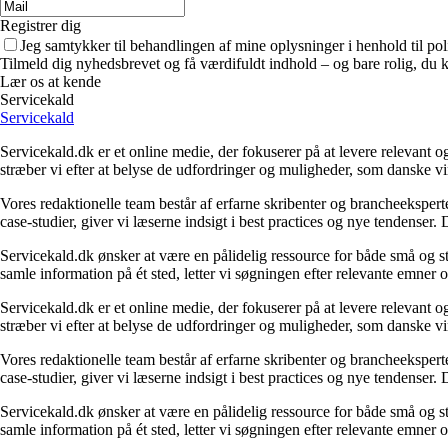
Registrer dig
Jeg samtykker til behandlingen af mine oplysninger i henhold til pol
Tilmeld dig nyhedsbrevet og få værdifuldt indhold – og bare rolig, du ka
Lær os at kende
Servicekald
Servicekald
Servicekald.dk er et online medie, der fokuserer på at levere relevant
stræber vi efter at belyse de udfordringer og muligheder, som danske vi
Vores redaktionelle team består af erfarne skribenter og brancheekspert
case-studier, giver vi læserne indsigt i best practices og nye tendenser.
Servicekald.dk ønsker at være en pålidelig ressource for både små og sto
samle information på ét sted, letter vi søgningen efter relevante emner og
Servicekald.dk er et online medie, der fokuserer på at levere relevant
stræber vi efter at belyse de udfordringer og muligheder, som danske vi
Vores redaktionelle team består af erfarne skribenter og brancheekspert
case-studier, giver vi læserne indsigt i best practices og nye tendenser.
Servicekald.dk ønsker at være en pålidelig ressource for både små og sto
samle information på ét sted, letter vi søgningen efter relevante emner og