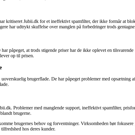
tiseret Jubii.dk for et ineffektivt spamfilter, der ikke formår at blok
rugere har udtrykt skuffelse over manglen på forbedringer trods gentagn
 har påpeget, at trods stigende priser har de ikke oplevet en tilsvarende
lever op til prisen.
e
n uoverskuelig brugerflade. De har påpeget problemer med opsætning af fi
lade.
bii.dk. Problemer med manglende support, ineffektivt spamfilter, prisf
 blandt brugerne.
ødekomme brugernes behov og forventninger. Virksomheden bør fokusere på 
 tilfredshed hos deres kunder.