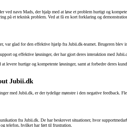
r ved navn Mads, der hjalp med at løse et problem hurtigt og kompetent
 på et teknisk problem. Ved at få en kort forklaring og demonstratio
r, var glad for den effektive hjælp fra Jubii.dk-teamet. Brugeren blev 
port og effektive løsninger, der har gjort deres interaktion med Jubii.dk
d at levere hurtige og kompetente løsninger, samt at forbedre deres ku
ut Jubii.dk
ger med Jubii.dk, er der tydelige mønstre i den negative feedback. Fle
nikation fra Jubii.dk. De har beskrevet situationer, hvor supportmeda
telefon, hvilket har ført til frustration.