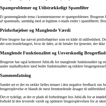
Spamproblemer og Utilstrækkeligt Spamfilter
Et gennemgående tema i kommentarerne er spamproblemer. Brugerne har kri
af spammails, samtidig med at legitime e-mails ender i spamfilteret. B
Prisforhøjelser og Manglende Værdi
Flere brugere har nævnt prisforhøjelser som en kilde til utilfredshed. De
det som bondefangeri, hvor de føler, at de betaler for tjenester, der ikke 
Manglende Funktionalitet og Uoverskuelig Brugerflad
Brugerne har også kritiseret Jubii.dk for manglende funktionalitet og e
andre mailudbydere med bedre funktionalitet og enklere brugergrænsef
Sammenfatning
Samlet set er der en række fælles temaer i den negative feedback om Ju
brugeroplevelse er blandt de mest fremtrædende årsager til utilfredshed
Det er tydeligt, at der er plads til forbedringer hos Jubii.dk for at im
forhold til den leverede værdi og optimere brugeroplevelsen for at sikre