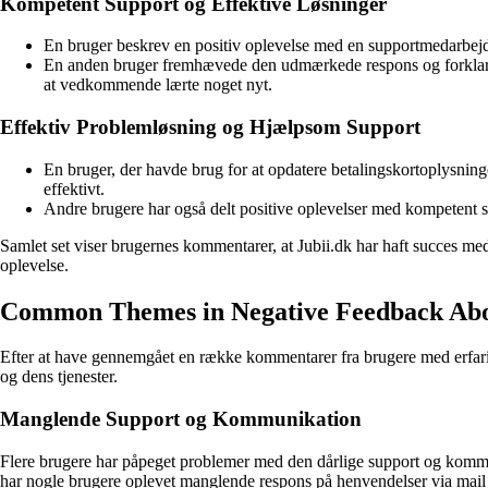
Kompetent Support og Effektive Løsninger
En bruger beskrev en positiv oplevelse med en supportmedarbejde
En anden bruger fremhævede den udmærkede respons og forklaring
at vedkommende lærte noget nyt.
Effektiv Problemløsning og Hjælpsom Support
En bruger, der havde brug for at opdatere betalingskortoplysninge
effektivt.
Andre brugere har også delt positive oplevelser med kompetent sup
Samlet set viser brugernes kommentarer, at Jubii.dk har haft succes me
oplevelse.
Common Themes in Negative Feedback Abo
Efter at have gennemgået en række kommentarer fra brugere med erfarin
og dens tjenester.
Manglende Support og Kommunikation
Flere brugere har påpeget problemer med den dårlige support og kommu
har nogle brugere oplevet manglende respons på henvendelser via mail og 