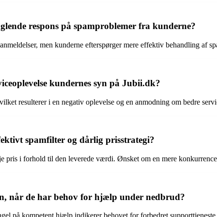
nglende respons på spamproblemer fra kunderne?
ive anmeldelser, men kunderne efterspørger mere effektiv behandling af 
viceoplevelse kundernes syn på Jubii.dk?
hvilket resulterer i en negativ oplevelse og en anmodning om bedre serv
ktivt spamfilter og dårlig prisstrategi?
e pris i forhold til den leverede værdi. Ønsket om en mere konkurrence
n, når de har behov for hjælp under nedbrud?
l på kompetent hjælp indikerer behovet for forbedret supporttjeneste o