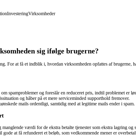
ion
Investering
Virksomheder
rksomheden sig ifølge brugerne?
ing. For at få et indblik i, hvordan virksomheden opfattes af brugerne,
om spamproblemer og foreslår en reduceret pris, indtil problemet er løs
ssituation og håber på et mere serviceminded supporthold fremover.
r uønskede mails ordentligt, samtidig med at legitime mails ender i spam.
rt
manglende værdi for de ekstra betalte tjenester som ekstra lagring og 
il gode at få refunderet et beløb, som vedkommende mener er overbetal