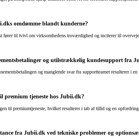
ubii.dks omdømme blandt kunderne?
 fører til tvivl om virksomhedens troværdighed og inciterer til overvejels
ementsbetalinger og utilstrækkelig kundesupport fra J
nementsbetalingen og manglende svar fra supportteamet resulterer i en 
il premium tjeneste hos Jubii.dk?
 til premiumtjeneste, hvilket resulterer i tab af tillid og en opfordring 
stance fra Jubii.dk ved tekniske problemer og options