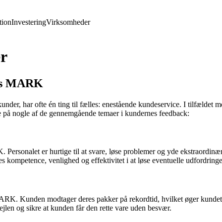
ion
Investering
Virksomheder
r
hos MARK
nder, har ofte én ting til fælles: enestående kundeservice. I tilfælde
re på nogle af de gennemgående temaer i kundernes feedback:
ersonalet er hurtige til at svare, løse problemer og yde ekstraordinær
kompetence, venlighed og effektivitet i at løse eventuelle udfordringe
ARK. Kunden modtager deres pakker på rekordtid, hvilket øger kundeti
te fejlen og sikre at kunden får den rette vare uden besvær.