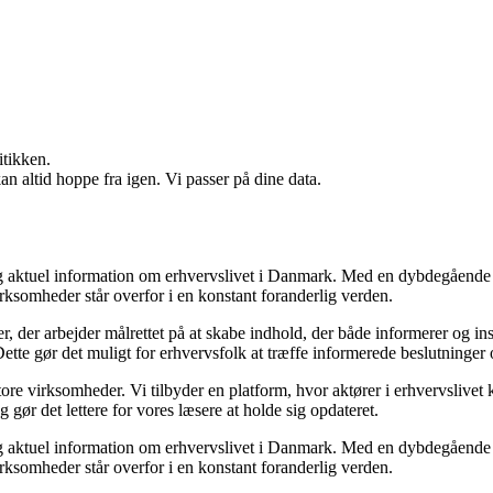
itikken.
n altid hoppe fra igen. Vi passer på dine data.
 og aktuel information om erhvervslivet i Danmark. Med en dybdegående 
rksomheder står overfor i en konstant foranderlig verden.
er, der arbejder målrettet på at skabe indhold, der både informerer og 
 Dette gør det muligt for erhvervsfolk at træffe informerede beslutninger 
re virksomheder. Vi tilbyder en platform, hvor aktører i erhvervslivet k
 gør det lettere for vores læsere at holde sig opdateret.
 og aktuel information om erhvervslivet i Danmark. Med en dybdegående 
rksomheder står overfor i en konstant foranderlig verden.