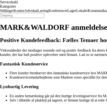
Servicekald
Kategorier
Stillinger
Kontor
Advokat
Læring
Konferencer
Lager
Lokaler
Kommunikat
MARK&WALDORF anmeldelse
Positive Kundefeedback: Fælles Temaer 
Virksomheder der modtager rosende ord og positiv feedback fra deres ku
kunder, der har haft positive oplevelser med firmaet. Lad os se nærme
Fantastisk Kundeservice
Flere kunder fremhæver den fantastiske kundeservice hos MARK. P
Kundeservicemedarbejderne som Marlene roses specifikt for deres 
Lynhurtig Levering
En anden bemærkning går på den hurtige leveringsservice fra M
Selv i tilfælde af plukfejl på lageret, er firmaet hurtige til at ret