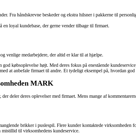
er. Fra håndskrevne beskeder og ekstra hilsner i pakkerne til personli
 en loyal kundebase, der gerne vender tilbage til firmaet.
 venlige medarbejdere, der altid er klar til at hjælpe.
en god købsoplevelse højt. Med deres fokus på enestående kundeservice, 
 med at anbefale firmaet til andre. Et tydeligt eksempel på, hvordan god
rksomheden MARK
 deler deres oplevelser med firmaet. Mens mange af kommentarerne er
manglende brikker i puslespil. Flere kunder kontaktede virksomheden f
n mistillid til virksomhedens kundeservice.