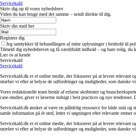
Servicekald
Skriv dig op til vores nyhedsbrev
Viden du kan bruge med det samme – sendt direkte til dig.
Skriv din mail her
Registrer dig
Jeg samtykker til behandlingen af mine oplysninger i henhold til pol
Tilmeld dig nyhedsbrevet og få værdifuldt indhold – og bare rolig, du ka
Lær os at kende
Servicekald
Servicekald
Servicekald.dk er et online medie, der fokuserer på at levere relevant
stræber vi efter at belyse de udfordringer og muligheder, som danske vi
Vores redaktionelle team består af erfarne skribenter og brancheekspert
case-studier, giver vi læserne indsigt i best practices og nye tendenser.
Servicekald.dk ønsker at være en pålidelig ressource for både små og sto
samle information på ét sted, letter vi søgningen efter relevante emner og
Servicekald.dk er et online medie, der fokuserer på at levere relevant
stræber vi efter at belyse de udfordringer og muligheder, som danske vi