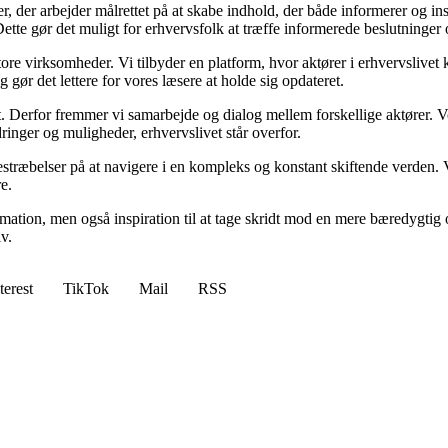
er, der arbejder målrettet på at skabe indhold, der både informerer og 
 Dette gør det muligt for erhvervsfolk at træffe informerede beslutninger 
re virksomheder. Vi tilbyder en platform, hvor aktører i erhvervslivet k
 gør det lettere for vores læsere at holde sig opdateret.
et. Derfor fremmer vi samarbejde og dialog mellem forskellige aktører. V
ringer og muligheder, erhvervslivet står overfor.
bestræbelser på at navigere i en kompleks og konstant skiftende verden. V
e.
ation, men også inspiration til at tage skridt mod en mere bæredygtig o
v.
terest
TikTok
Mail
RSS