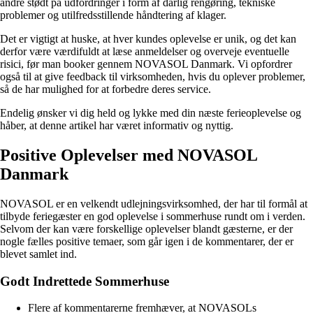
andre stødt på udfordringer i form af dårlig rengøring, tekniske
problemer og utilfredsstillende håndtering af klager.
Det er vigtigt at huske, at hver kundes oplevelse er unik, og det kan
derfor være værdifuldt at læse anmeldelser og overveje eventuelle
risici, før man booker gennem NOVASOL Danmark. Vi opfordrer
også til at give feedback til virksomheden, hvis du oplever problemer,
så de har mulighed for at forbedre deres service.
Endelig ønsker vi dig held og lykke med din næste ferieoplevelse og
håber, at denne artikel har været informativ og nyttig.
Positive Oplevelser med NOVASOL
Danmark
NOVASOL er en velkendt udlejningsvirksomhed, der har til formål at
tilbyde feriegæster en god oplevelse i sommerhuse rundt om i verden.
Selvom der kan være forskellige oplevelser blandt gæsterne, er der
nogle fælles positive temaer, som går igen i de kommentarer, der er
blevet samlet ind.
Godt Indrettede Sommerhuse
Flere af kommentarerne fremhæver, at NOVASOLs