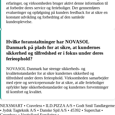
erfaringer, og virksomheden bruger aktivt denne information til
at forbedre deres service og ferieboliger. Der gennemføres
evalueringer og opfølgning på kunders feedback for at sikre en
konstant udvikling og forbedring af den samlede
kundeoplevelse.
Hvilke foranstaltninger har NOVASOL
Danmark på plads for at sikre, at kundernes
sikkerhed og tilfredshed er i fokus under deres
ferieophold?
NOVASOL Danmark har strenge sikkerheds- og
kvalitetsstandarder for at sikre kundernes sikkerhed og
tilfredshed under deres ferieophold. Virksomheden samarbejder
med ejere og servicepersonale for at sikre, at alle ferieboliger
opfylder høje sikkerhedsstandarder og kundernes forventninger
til komfort og kvalitet.
NEXSMART
•
Craveless
•
ILD.PIZZA A/S
•
Godt Smil Tandlægerne
•
Jydsk Tagteknik A/S
•
Danske Spil A/S
•
45392
•
Superchat
•
Greenbow
•
Vestjylland Forsikring
•