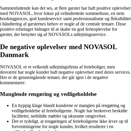
Sammenfattende kan det ses, at flere gæster har haft positive oplevelser
med NOVASOL, hvor fokus på velindrettede sommerhuse, en nem
bookingproces, god kundeservice samt professionalisme og fleksibilitet
i håndtering af gæsternes behov er nogle af de centrale temaer. Disse
positive erfaringer bidrager til at skabe en god ferieoplevelse for
gæster, der benytter sig af NOVASOLs udlejningsservice.
De negative oplevelser med NOVASOL
Danmark
NOVASOL er et velkendt udlejningsfirma af ferieboliger, men
desværre har nogle kunder haft negative oplevelser med deres services.
Her er de gennemgående temaer, der går igen i de negative
kommentarer:
Manglende rengøring og vedligeholdelse
En hyppig klage blandt kunderne er manglen på rengøring og
vedligeholdelse af ferieboligerne. Nogle har beskrevet beskidte
faciliteter, nedslidte møbler og ukurante omgivelser.
Det er tydeligt, at rengøringen af ferieboligerne ikke lever op til
forventningerne for nogle kunder, hvilket resulterer i en