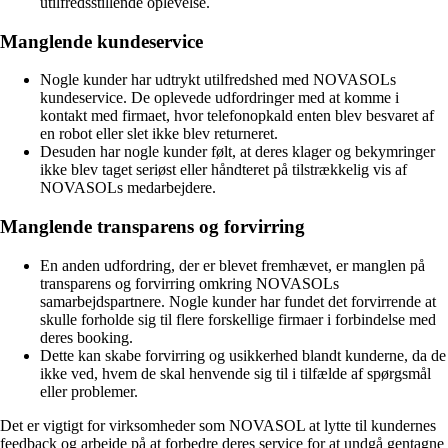
utilfredsstillende oplevelse.
Manglende kundeservice
Nogle kunder har udtrykt utilfredshed med NOVASOLs
kundeservice. De oplevede udfordringer med at komme i
kontakt med firmaet, hvor telefonopkald enten blev besvaret af
en robot eller slet ikke blev returneret.
Desuden har nogle kunder følt, at deres klager og bekymringer
ikke blev taget seriøst eller håndteret på tilstrækkelig vis af
NOVASOLs medarbejdere.
Manglende transparens og forvirring
En anden udfordring, der er blevet fremhævet, er manglen på
transparens og forvirring omkring NOVASOLs
samarbejdspartnere. Nogle kunder har fundet det forvirrende at
skulle forholde sig til flere forskellige firmaer i forbindelse med
deres booking.
Dette kan skabe forvirring og usikkerhed blandt kunderne, da de
ikke ved, hvem de skal henvende sig til i tilfælde af spørgsmål
eller problemer.
Det er vigtigt for virksomheder som NOVASOL at lytte til kundernes
feedback og arbejde på at forbedre deres service for at undgå gentagne