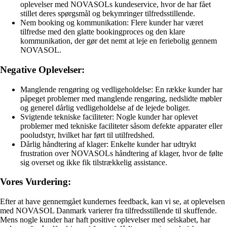
oplevelser med NOVASOLs kundeservice, hvor de har fået
stillet deres spørgsmål og bekymringer tilfredsstillende.
Nem booking og kommunikation: Flere kunder har været
tilfredse med den glatte bookingproces og den klare
kommunikation, der gør det nemt at leje en feriebolig gennem
NOVASOL.
Negative Oplevelser:
Manglende rengøring og vedligeholdelse: En række kunder har
påpeget problemer med manglende rengøring, nedslidte møbler
og generel dårlig vedligeholdelse af de lejede boliger.
Svigtende tekniske faciliteter: Nogle kunder har oplevet
problemer med tekniske faciliteter såsom defekte apparater eller
pooludstyr, hvilket har ført til utilfredshed.
Dårlig håndtering af klager: Enkelte kunder har udtrykt
frustration over NOVASOLs håndtering af klager, hvor de følte
sig overset og ikke fik tilstrækkelig assistance.
Vores Vurdering:
Efter at have gennemgået kundernes feedback, kan vi se, at oplevelsen
med NOVASOL Danmark varierer fra tilfredsstillende til skuffende.
Mens nogle kunder har haft positive oplevelser med selskabet, har