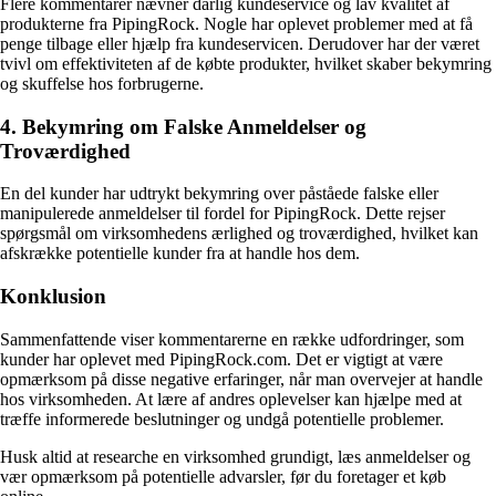
Flere kommentarer nævner dårlig kundeservice og lav kvalitet af
produkterne fra PipingRock. Nogle har oplevet problemer med at få
penge tilbage eller hjælp fra kundeservicen. Derudover har der været
tvivl om effektiviteten af de købte produkter, hvilket skaber bekymring
og skuffelse hos forbrugerne.
4. Bekymring om Falske Anmeldelser og
Troværdighed
En del kunder har udtrykt bekymring over påståede falske eller
manipulerede anmeldelser til fordel for PipingRock. Dette rejser
spørgsmål om virksomhedens ærlighed og troværdighed, hvilket kan
afskrække potentielle kunder fra at handle hos dem.
Konklusion
Sammenfattende viser kommentarerne en række udfordringer, som
kunder har oplevet med PipingRock.com. Det er vigtigt at være
opmærksom på disse negative erfaringer, når man overvejer at handle
hos virksomheden. At lære af andres oplevelser kan hjælpe med at
træffe informerede beslutninger og undgå potentielle problemer.
Husk altid at researche en virksomhed grundigt, læs anmeldelser og
vær opmærksom på potentielle advarsler, før du foretager et køb