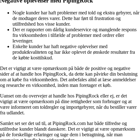
Negative oplevelser med PipingRock
Nogle kunder har haft problemer med told og ekstra gebyrer, når
de modtager deres varer. Dette har ført til frustration og
utilfredshed hos visse kunder.
Der er rapporter om dårlig kundeservice og manglende respons
fra virksomheden i tilfælde af problemer med ordrer eller
leveringer.
Enkelte kunder har haft negative oplevelser med
produktkvaliteten og har ikke oplevet de ønskede resultater fra
de købte kosttilskud.
Det er vigtigt at være opmærksom på både de positive og negative
sider af at handle hos PipingRock, da dette kan påvirke din beslutning
om at købe fra virksomheden. Det anbefales altid at læse anmeldelser
og researche en virksomhed, inden man foretager et køb.
Uanset om du overvejer at handle hos PipingRock eller ej, er det
vigtigt at være opmærksom på dine rettigheder som forbruger og at
være informeret om toldregler og importgebyrer, når du bestiller varer
fra udlandet.
Samlet set ser det ud til, at PipingRock.com har både tilfredse og
utilfredse kunder blandt danskere. Det er vigtigt at være opmærksom
på de forskellige erfaringer og tage dem i betragtning, når man