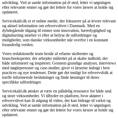
udvikling. Ved at samle information på ét sted, letter vi søgningen
efter relevante emner og gør det lettere for vores læsere at holde sig
opdateret.
Servicekald.dk er et online medie, der fokuserer på at levere relevant
og aktuel information om erhvervslivet i Danmark. Med en
dybdegående tilgang til emner som innovation, bæredygtighed og
digitalisering stræber vi efter at belyse de udfordringer og
muligheder, som danske virksomheder står overfor i en konstant
foranderlig verden.
Vores redaktionelle team består af erfarne skribenter og
brancheeksperter, der arbejder målrettet på at skabe indhold, der
både informerer og inspirerer. Gennem grundige analyser, interviews
med nøglepersoner og case-studier, giver vi læserne indsigt i best
practices og nye tendenser. Dette gør det muligt for erhvervsfolk at
træffe informerede beslutninger og finde løsninger til deres
specifikke udfordringer.
Servicekald.dk ønsker at være en pålidelig ressource for både små
og store virksomheder. Vi tilbyder en platform, hvor aktører i
erhvervslivet kan få adgang til viden, der kan bidrage til vækst og
udvikling. Ved at samle information på ét sted, letter vi søgningen
efter relevante emner og gør det lettere for vores læsere at holde sig
opdateret.