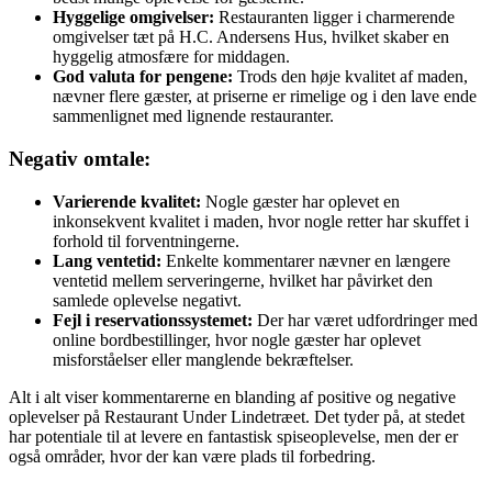
Hyggelige omgivelser:
Restauranten ligger i charmerende
omgivelser tæt på H.C. Andersens Hus, hvilket skaber en
hyggelig atmosfære for middagen.
God valuta for pengene:
Trods den høje kvalitet af maden,
nævner flere gæster, at priserne er rimelige og i den lave ende
sammenlignet med lignende restauranter.
Negativ omtale:
Varierende kvalitet:
Nogle gæster har oplevet en
inkonsekvent kvalitet i maden, hvor nogle retter har skuffet i
forhold til forventningerne.
Lang ventetid:
Enkelte kommentarer nævner en længere
ventetid mellem serveringerne, hvilket har påvirket den
samlede oplevelse negativt.
Fejl i reservationssystemet:
Der har været udfordringer med
online bordbestillinger, hvor nogle gæster har oplevet
misforståelser eller manglende bekræftelser.
Alt i alt viser kommentarerne en blanding af positive og negative
oplevelser på Restaurant Under Lindetræet. Det tyder på, at stedet
har potentiale til at levere en fantastisk spiseoplevelse, men der er
også områder, hvor der kan være plads til forbedring.