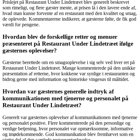
Prislejet på Restaurant Under Lindetræet blev generelt beskrevet
som rimeligt, og flere gæster mente, at prisen lå i den lavere ende af,
hvad man kunne forvente af en restaurant med den kvalitet og smag,
de oplevede. Kommentarerne indikerer, at gæsterne følte, de fik god
værdi for pengene.
Hvordan blev de forskellige retter og menuer
præsenteret på Restaurant Under Lindetræet ifølge
gæsternes oplevelser?
Gæsterne berettede om en smagsoplevelse i sig selv ved hver ret på
Restaurant Under Lindetræet. Mange kommenterede på den unikke
præsentation af retterne, hvor kokkene var synlige i restauranten og
bidrog gerne med information og historiske vingesus til måltidet.
Hvordan var gæsternes generelle indtryk af
kommunikationen med tjenerne og personalet på
Restaurant Under Lindetræet?
Generelt var gæsternes oplevelser af kommunikationen med tjenerne
og personalet positive. Flere kommenterede på den personlige og
venlige betjening, hvor personalet var opmærksomme, informative
og imødekommende. God kommunikation blev fremhævet som en
vigtig del af den samlede restaurantoplevelse.