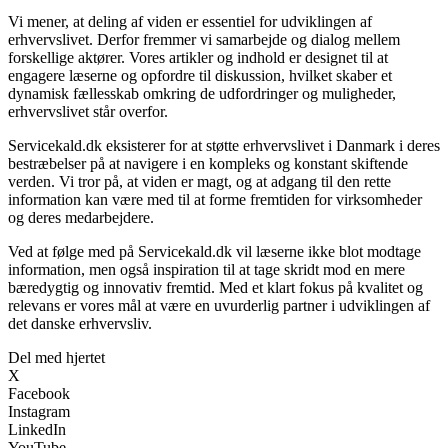
Vi mener, at deling af viden er essentiel for udviklingen af
erhvervslivet. Derfor fremmer vi samarbejde og dialog mellem
forskellige aktører. Vores artikler og indhold er designet til at
engagere læserne og opfordre til diskussion, hvilket skaber et
dynamisk fællesskab omkring de udfordringer og muligheder,
erhvervslivet står overfor.
Servicekald.dk eksisterer for at støtte erhvervslivet i Danmark i deres
bestræbelser på at navigere i en kompleks og konstant skiftende
verden. Vi tror på, at viden er magt, og at adgang til den rette
information kan være med til at forme fremtiden for virksomheder
og deres medarbejdere.
Ved at følge med på Servicekald.dk vil læserne ikke blot modtage
information, men også inspiration til at tage skridt mod en mere
bæredygtig og innovativ fremtid. Med et klart fokus på kvalitet og
relevans er vores mål at være en uvurderlig partner i udviklingen af
det danske erhvervsliv.
Del med hjertet
X
Facebook
Instagram
LinkedIn
YouTube