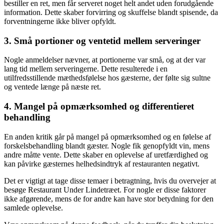
bestiller en ret, men får serveret noget helt andet uden forudgående
information. Dette skaber forvirring og skuffelse blandt spisende, da
forventningerne ikke bliver opfyldt.
3. Små portioner og ventetid mellem serveringer
Nogle anmeldelser nævner, at portionerne var små, og at der var
lang tid mellem serveringerne. Dette resulterede i en
utilfredsstillende mæthedsfølelse hos gæsterne, der følte sig sultne
og ventede længe på næste ret.
4. Mangel på opmærksomhed og differentieret
behandling
En anden kritik går på mangel på opmærksomhed og en følelse af
forskelsbehandling blandt gæster. Nogle fik genopfyldt vin, mens
andre måtte vente. Dette skaber en oplevelse af uretfærdighed og
kan påvirke gæsternes helhedsindtryk af restauranten negativt.
Det er vigtigt at tage disse temaer i betragtning, hvis du overvejer at
besøge Restaurant Under Lindetræet. For nogle er disse faktorer
ikke afgørende, mens de for andre kan have stor betydning for den
samlede oplevelse.