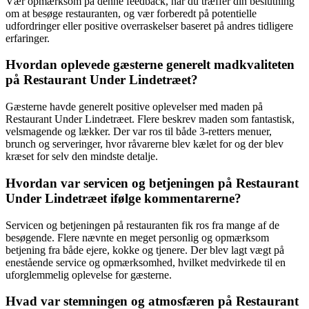
Vær opmærksom på denne feedback, når du træffer din beslutning
om at besøge restauranten, og vær forberedt på potentielle
udfordringer eller positive overraskelser baseret på andres tidligere
erfaringer.
Hvordan oplevede gæsterne generelt madkvaliteten
på Restaurant Under Lindetræet?
Gæsterne havde generelt positive oplevelser med maden på
Restaurant Under Lindetræet. Flere beskrev maden som fantastisk,
velsmagende og lækker. Der var ros til både 3-retters menuer,
brunch og serveringer, hvor råvarerne blev kælet for og der blev
kræset for selv den mindste detalje.
Hvordan var servicen og betjeningen på Restaurant
Under Lindetræet ifølge kommentarerne?
Servicen og betjeningen på restauranten fik ros fra mange af de
besøgende. Flere nævnte en meget personlig og opmærksom
betjening fra både ejere, kokke og tjenere. Der blev lagt vægt på
enestående service og opmærksomhed, hvilket medvirkede til en
uforglemmelig oplevelse for gæsterne.
Hvad var stemningen og atmosfæren på Restaurant