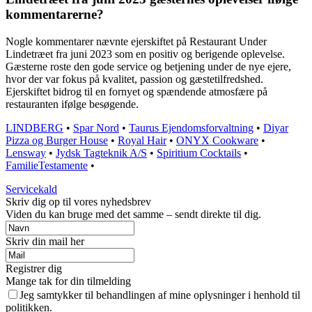
kommentarerne?
Nogle kommentarer nævnte ejerskiftet på Restaurant Under
Lindetræet fra juni 2023 som en positiv og berigende oplevelse.
Gæsterne roste den gode service og betjening under de nye ejere,
hvor der var fokus på kvalitet, passion og gæstetilfredshed.
Ejerskiftet bidrog til en fornyet og spændende atmosfære på
restauranten ifølge besøgende.
LINDBERG
•
Spar Nord
•
Taurus Ejendomsforvaltning
•
Diyar
Pizza og Burger House
•
Royal Hair
•
ONYX Cookware
•
Lensway
•
Jydsk Tagteknik A/S
•
Spiritium Cocktails
•
FamilieTestamente
•
Servicekald
Skriv dig op til vores nyhedsbrev
Viden du kan bruge med det samme – sendt direkte til dig.
Skriv din mail her
Registrer dig
Mange tak for din tilmelding
Jeg samtykker til behandlingen af mine oplysninger i henhold til
politikken.