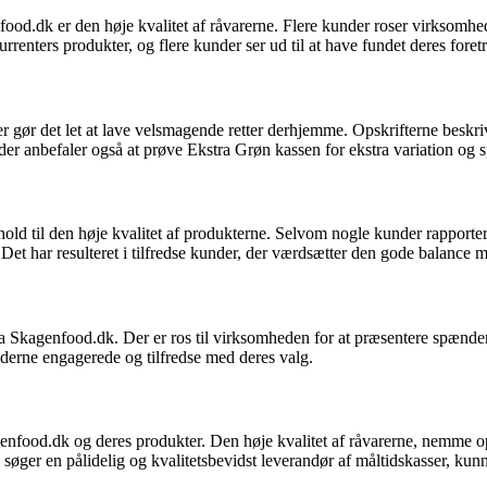
d.dk er den høje kvalitet af råvarerne. Flere kunder roser virksomhed
enters produkter, og flere kunder ser ud til at have fundet deres foretr
gør det let at lave velsmagende retter derhjemme. Opskrifterne beskri
der anbefaler også at prøve Ekstra Grøn kassen for ekstra variation og 
rhold til den høje kvalitet af produkterne. Selvom nogle kunder rapport
t har resulteret i tilfredse kunder, der værdsætter den gode balance me
ra Skagenfood.dk. Der er ros til virksomheden for at præsentere spænden
underne engagerede og tilfredse med deres valg.
ood.dk og deres produkter. Den høje kvalitet af råvarerne, nemme opskri
 du søger en pålidelig og kvalitetsbevidst leverandør af måltidskasser, 