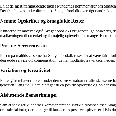
En af de mest fremtrædende træk i kundernes kommentarer om Skagenfoo
Det fremhæves, at kvaliteten hos Skagenfood.dk overstiger andre konkurr
Nemme Opskrifter og Smagfulde Retter
Kunderne fremhæver også Skagenfood.dks brugervenlige opskrifter, der 
madlavningen til en enkel og fornøjelig oplevelse for mange. Flere kun
Pris- og Serviceniveau
Prisen på måltidskasserne fra Skagenfood.dk roses for at være fair i fo
den gode service og kompensation, de har modtaget fra virksomheden. De
Variation og Kreativitet
Endelig fremhæver flere kunder den store variation i måltidskasserne f
tjenesten i lang tid. Dette bidrager til en positiv oplevelse og holder k
Afsluttende Bemærkninger
Samlet set viser kundernes kommentarer en stærk tilfredshed med Skagenf
centrale faktorer, der bidrager til kundernes positive oplevelser. Hvis