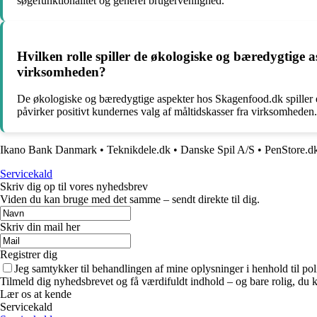
søgefunktionalitet og generel brugervenlighed.
Hvilken rolle spiller de økologiske og bæredygtige 
virksomheden?
De økologiske og bæredygtige aspekter hos Skagenfood.dk spiller e
påvirker positivt kundernes valg af måltidskasser fra virksomheden.
Ikano Bank Danmark
•
Teknikdele.dk
•
Danske Spil A/S
•
PenStore.d
Servicekald
Skriv dig op til vores nyhedsbrev
Viden du kan bruge med det samme – sendt direkte til dig.
Skriv din mail her
Registrer dig
Jeg samtykker til behandlingen af mine oplysninger i henhold til pol
Tilmeld dig nyhedsbrevet og få værdifuldt indhold – og bare rolig, du ka
Lær os at kende
Servicekald