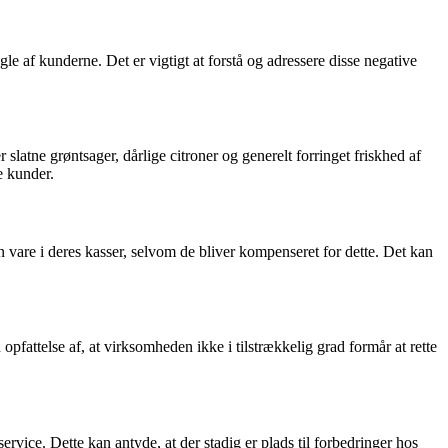
e af kunderne. Det er vigtigt at forstå og adressere disse negative
latne grøntsager, dårlige citroner og generelt forringet friskhed af
e kunder.
 vare i deres kasser, selvom de bliver kompenseret for dette. Det kan
fattelse af, at virksomheden ikke i tilstrækkelig grad formår at rette
vice. Dette kan antyde, at der stadig er plads til forbedringer hos