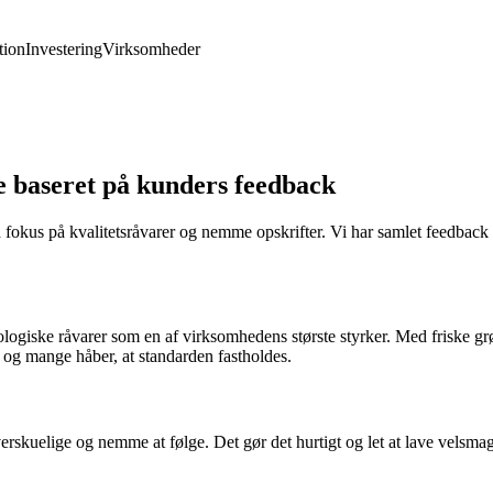
ion
Investering
Virksomheder
 baseret på kunders feedback
okus på kvalitetsråvarer og nemme opskrifter. Vi har samlet feedback f
ogiske råvarer som en af virksomhedens største styrker. Med friske grø
, og mange håber, at standarden fastholdes.
rskuelige og nemme at følge. Det gør det hurtigt og let at lave velsm