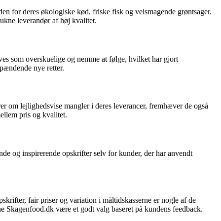
en for deres økologiske kød, friske fisk og velsmagende grøntsager.
ukne leverandør af høj kvalitet.
ves som overskuelige og nemme at følge, hvilket har gjort
spændende nye retter.
erer om lejlighedsvise mangler i deres leverancer, fremhæver de også
llem pris og kvalitet.
de og inspirerende opskrifter selv for kunder, der har anvendt
fter, fair priser og variation i måltidskasserne er nogle af de
kunne Skagenfood.dk være et godt valg baseret på kundens feedback.