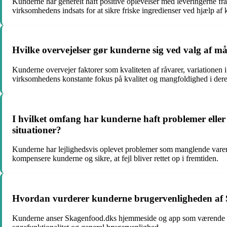
Kunderne har generelt haft positive oplevelser med leveringerne fra
virksomhedens indsats for at sikre friske ingredienser ved hjælp af 
Hvilke overvejelser gør kunderne sig ved valg af m
Kunderne overvejer faktorer som kvaliteten af råvarer, variationen 
virksomhedens konstante fokus på kvalitet og mangfoldighed i deres
I hvilket omfang har kunderne haft problemer elle
situationer?
Kunderne har lejlighedsvis oplevet problemer som manglende varer e
kompensere kunderne og sikre, at fejl bliver rettet op i fremtiden.
Hvordan vurderer kunderne brugervenligheden af S
Kunderne anser Skagenfood.dks hjemmeside og app som værende brug