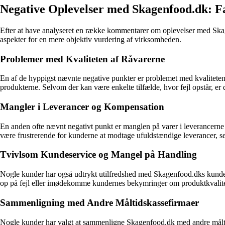
Negative Oplevelser med Skagenfood.dk: F
Efter at have analyseret en række kommentarer om oplevelser med Skagen
aspekter for en mere objektiv vurdering af virksomheden.
Problemer med Kvaliteten af Råvarerne
En af de hyppigst nævnte negative punkter er problemet med kvaliteten a
produkterne. Selvom der kan være enkelte tilfælde, hvor fejl opstår, er
Mangler i Leverancer og Kompensation
En anden ofte nævnt negativt punkt er manglen på varer i leverancerne 
være frustrerende for kunderne at modtage ufuldstændige leverancer, s
Tvivlsom Kundeservice og Mangel på Handling
Nogle kunder har også udtrykt utilfredshed med Skagenfood.dks kundeserv
op på fejl eller imødekomme kundernes bekymringer om produktkvaliteten
Sammenligning med Andre Måltidskassefirmaer
Nogle kunder har valgt at sammenligne Skagenfood.dk med andre måltidska