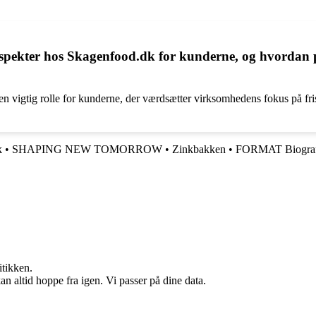
aspekter hos Skagenfood.dk for kunderne, og hvordan p
n vigtig rolle for kunderne, der værdsætter virksomhedens fokus på fr
k
•
SHAPING NEW TOMORROW
•
Zinkbakken
•
FORMAT Biogra
itikken.
n altid hoppe fra igen. Vi passer på dine data.