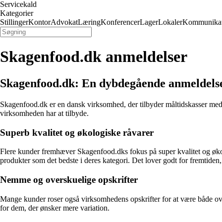
Servicekald
Kategorier
Stillinger
Kontor
Advokat
Læring
Konferencer
Lager
Lokaler
Kommunikat
Skagenfood.dk anmeldelser
Skagenfood.dk: En dybdegående anmeldelse
Skagenfood.dk er en dansk virksomhed, der tilbyder måltidskasser med f
virksomheden har at tilbyde.
Superb kvalitet og økologiske råvarer
Flere kunder fremhæver Skagenfood.dks fokus på super kvalitet og økol
produkter som det bedste i deres kategori. Det lover godt for fremtiden
Nemme og overskuelige opskrifter
Mange kunder roser også virksomhedens opskrifter for at være både ove
for dem, der ønsker mere variation.