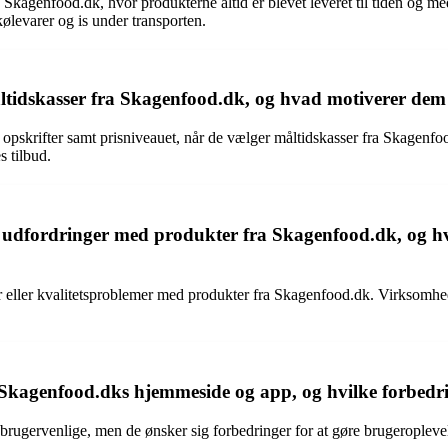
 Skagenfood.dk, hvor produkterne altid er blevet leveret til tiden og m
kølevarer og is under transporten.
åltidskasser fra Skagenfood.dk, og hvad motiverer dem 
i opskrifter samt prisniveauet, når de vælger måltidskasser fra Skagenfo
 tilbud.
r udfordringer med produkter fra Skagenfood.dk, og 
ller kvalitetsproblemer med produkter fra Skagenfood.dk. Virksomheden 
kagenfood.dks hjemmeside og app, og hvilke forbedri
ervenlige, men de ønsker sig forbedringer for at gøre brugeroplevels