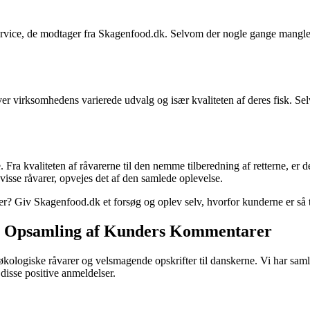
vice, de modtager fra Skagenfood.dk. Selvom der nogle gange mangler 
er virksomhedens varierede udvalg og især kvaliteten af deres fisk. Se
 Fra kvaliteten af råvarerne til den nemme tilberedning af retterne, e
 visse råvarer, opvejes det af den samlede oplevelse.
r? Giv Skagenfood.dk et forsøg og oplev selv, hvorfor kunderne er så t
En Opsamling af Kunders Kommentarer
økologiske råvarer og velsmagende opskrifter til danskerne. Vi har saml
disse positive anmeldelser.