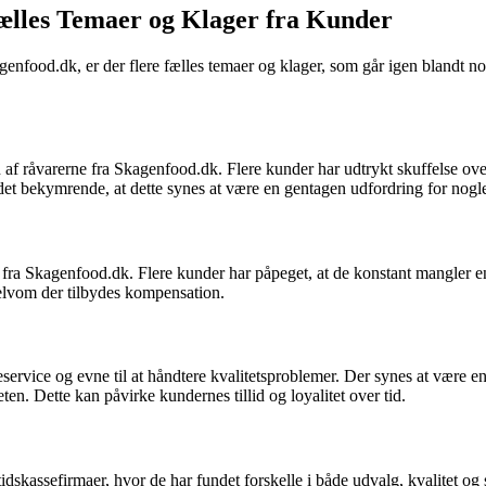
ælles Temaer og Klager fra Kunder
food.dk, er der flere fælles temaer og klager, som går igen blandt nogl
f råvarerne fra Skagenfood.dk. Flere kunder har udtrykt skuffelse over s
 det bekymrende, at dette synes at være en gentagen udfordring for nogl
fra Skagenfood.dk. Flere kunder har påpeget, at de konstant mangler en
elvom der tilbydes kompensation.
ice og evne til at håndtere kvalitetsproblemer. Der synes at være en op
. Dette kan påvirke kundernes tillid og loyalitet over tid.
ssefirmaer, hvor de har fundet forskelle i både udvalg, kvalitet og ser