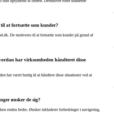
ed fuld opfyldelse af ordren. Derudover roser kunderne
til at fortsætte som kunder?
od.dk. De motiveres til at fortsætte som kunder på grund af
hvordan har virksomheden håndteret disse
har været hurtig til at håndtere disse situationer ved at
nger ønsker de sig?
en endnu bedre. Ønsker inkluderer forbedringer i navigering,