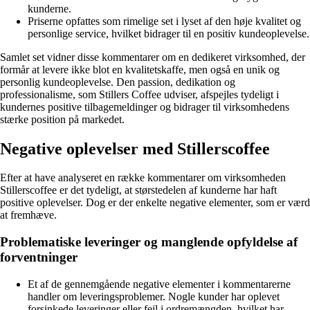
kunderne.
Priserne opfattes som rimelige set i lyset af den høje kvalitet og
personlige service, hvilket bidrager til en positiv kundeoplevelse.
Samlet set vidner disse kommentarer om en dedikeret virksomhed, der
formår at levere ikke blot en kvalitetskaffe, men også en unik og
personlig kundeoplevelse. Den passion, dedikation og
professionalisme, som Stillers Coffee udviser, afspejles tydeligt i
kundernes positive tilbagemeldinger og bidrager til virksomhedens
stærke position på markedet.
Negative oplevelser med Stillerscoffee
Efter at have analyseret en række kommentarer om virksomheden
Stillerscoffee er det tydeligt, at størstedelen af kunderne har haft
positive oplevelser. Dog er der enkelte negative elementer, som er værd
at fremhæve.
Problematiske leveringer og manglende opfyldelse af
forventninger
Et af de gennemgående negative elementer i kommentarerne
handler om leveringsproblemer. Nogle kunder har oplevet
forsinkede leveringer eller fejl i ordremængden, hvilket har