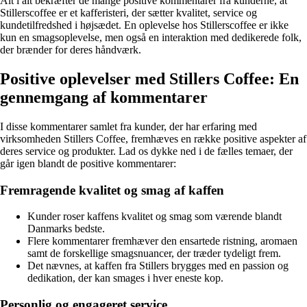
Alt i alt bekræfter de mange positive kommentarer fra kunderne, at
Stillerscoffee er et kafferisteri, der sætter kvalitet, service og
kundetilfredshed i højsædet. En oplevelse hos Stillerscoffee er ikke
kun en smagsoplevelse, men også en interaktion med dedikerede folk,
der brænder for deres håndværk.
Positive oplevelser med Stillers Coffee: En
gennemgang af kommentarer
I disse kommentarer samlet fra kunder, der har erfaring med
virksomheden Stillers Coffee, fremhæves en række positive aspekter af
deres service og produkter. Lad os dykke ned i de fælles temaer, der
går igen blandt de positive kommentarer:
Fremragende kvalitet og smag af kaffen
Kunder roser kaffens kvalitet og smag som værende blandt
Danmarks bedste.
Flere kommentarer fremhæver den ensartede ristning, aromaen
samt de forskellige smagsnuancer, der træder tydeligt frem.
Det nævnes, at kaffen fra Stillers brygges med en passion og
dedikation, der kan smages i hver eneste kop.
Personlig og engageret service