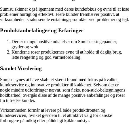
Sumisu skinner også igennem med deres kundefokus og evne til at løse
problemer hurtigt og effektivt. Flere kunder fremhæver positivt, at
virksomheden straks sendte erstatningsprodukter ved problemer og fejl.
Produktanbefalinger og Erfaringer
Der er mange positive udtalelser om Sumisus stegepander,
gryder og wok.
Kunderne roser produkternes evne til at holde til daglig brug,
lette rengøring og god varmefordeling.
Samlet Vurdering
Sumisu synes at have skabt et stærkt brand med fokus på kvalitet,
kundeservice og innovative produkter til køkkenet. Selvom der er
nogle mindre udfordringer nævnt, som f.eks. non-stick-belægningens
holdbarhed, overgås disse af de mange positive anbefalinger og roser
fra tilfredse kunder.
Virksomheden formår at levere på både produktfronten og
kundeservicen, hvilket gør dem til et attraktivt valg for danske
forbrugere på udkig efter pålideligt køkkenudstyr.