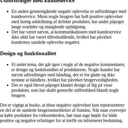
Udfordringer med kundeservice
En anden gennemgående negativ oplevelse er udfordringer med
kundeservice. Mens nogle brugere har haft positive oplevelser
med hurtig udskiftning af defekte produkter, har andre påpeget
lange svartider og manglende opfølgning.
Det har været nævnt, at kommunikationen med kundeservice
ikke altid har været tilfredsstillende, hvilket har påvirket
kundernes samlede oplevelse negativt.
Design og funktionalitet
Et andet tema, der går igen i nogle af de negative kommentarer,
er design og funktionalitet af produkterne. Nogle kunder har
nævnt udfordringer med håndtag, der er for glatte og ikke
nemme at håndtere, hvilket har påvirket brugervenligheden.
Der er også blevet påpeget kluntet design af låg på visse
produkter, som har skabt generelle utilfredshed blandt nogle
brugere.
Det er vigtigt at huske, at disse negative oplevelser kun repræsenterer
en del af de samlede brugeranmeldelser af Sumisu. Når man overvejer
at købe produkter fra virksomheden, bør man tage højde for både
positive og negative erfaringer for at træffe en informeret beslutning.