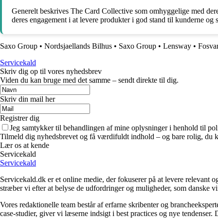
Generelt beskrives The Card Collective som omhyggelige med deres i
deres engagement i at levere produkter i god stand til kunderne og ska
Saxo Group
•
Nordsjaellands Bilhus
•
Saxo Group
•
Lensway
•
Fosvan
Servicekald
Skriv dig op til vores nyhedsbrev
Viden du kan bruge med det samme – sendt direkte til dig.
Skriv din mail her
Registrer dig
Jeg samtykker til behandlingen af mine oplysninger i henhold til pol
Tilmeld dig nyhedsbrevet og få værdifuldt indhold – og bare rolig, du ka
Lær os at kende
Servicekald
Servicekald
Servicekald.dk er et online medie, der fokuserer på at levere relevant
stræber vi efter at belyse de udfordringer og muligheder, som danske vi
Vores redaktionelle team består af erfarne skribenter og brancheekspert
case-studier, giver vi læserne indsigt i best practices og nye tendenser.