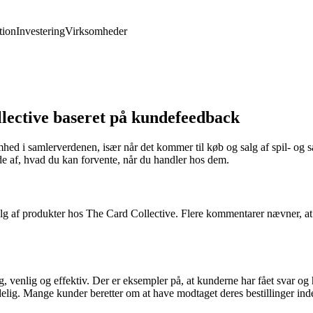
ion
Investering
Virksomheder
lective baseret på kundefeedback
ed i samlerverdenen, især når det kommer til køb og salg af spil- og 
de af, hvad du kan forvente, når du handler hos dem.
g af produkter hos The Card Collective. Flere kommentarer nævner, at d
 venlig og effektiv. Der er eksempler på, at kunderne har fået svar og 
lig. Mange kunder beretter om at have modtaget deres bestillinger inde