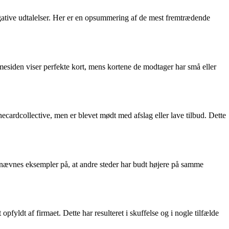
gative udtalelser. Her er en opsummering af de mest fremtrædende
mesiden viser perfekte kort, mens kortene de modtager har små eller
hecardcollective, men er blevet mødt med afslag eller lave tilbud. Dette
r nævnes eksempler på, at andre steder har budt højere på samme
pfyldt af firmaet. Dette har resulteret i skuffelse og i nogle tilfælde