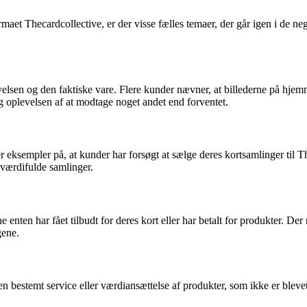
et Thecardcollective, er der visse fælles temaer, der går igen i de ne
elsen og den faktiske vare. Flere kunder nævner, at billederne på hjem
g oplevelsen af at modtage noget andet end forventet.
r eksempler på, at kunder har forsøgt at sælge deres kortsamlinger til T
 værdifulde samlinger.
ten har fået tilbudt for deres kort eller har betalt for produkter. De
gene.
n bestemt service eller værdiansættelse af produkter, som ikke er blevet o