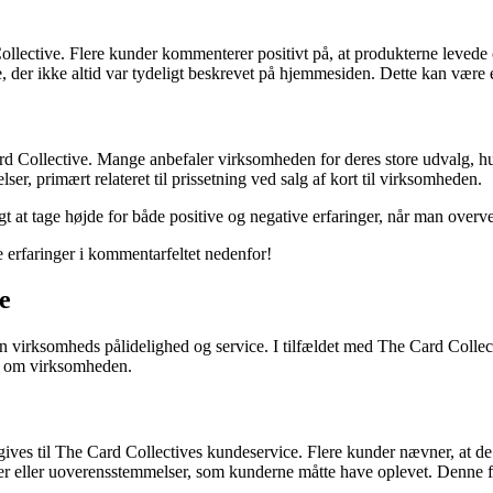
llective. Flere kunder kommenterer positivt på, at produkterne levede op
 der ikke altid var tydeligt beskrevet på hjemmesiden. Dette kan vær
 Collective. Mange anbefaler virksomheden for deres store udvalg, hurt
r, primært relateret til prissetning ved salg af kort til virksomheden.
igt at tage højde for både positive og negative erfaringer, når man over
 erfaringer i kommentarfeltet nedenfor!
e
n virksomheds pålidelighed og service. I tilfældet med The Card Collecti
er om virksomheden.
gives til The Card Collectives kundeservice. Flere kunder nævner, at d
er eller uoverensstemmelser, som kunderne måtte have oplevet. Denne fo