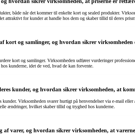
og hvordan sikrer virksomheden, at priserne er retfær
dukter, både når det kommer til enkelte kort og sealed produkter. Virks
t attraktivt for kunder at handle hos dem og skaber tillid til deres pris
f kort og samlinger, og hvordan sikrer virksomheden e
ere kort og samlinger. Virksomheden udfører vurderinger professionelt og
d hos kunderne, idet de ved, hvad de kan forvente.
es kunder, og hvordan sikrer virksomheden, at kommu
 kunder. Virksomheden svarer hurtigt på henvendelser via e-mail eller a
lle ændringer, hvilket skaber tillid og tryghed hos kunderne.
 af varer, og hvordan sikrer virksomheden, at varerne