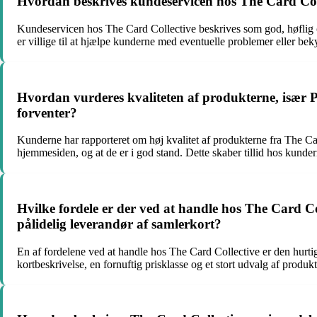
Hvordan beskrives kundeservicen hos The Card Collec
Kundeservicen hos The Card Collective beskrives som god, høflig o
er villige til at hjælpe kunderne med eventuelle problemer eller be
Hvordan vurderes kvaliteten af produkterne, især 
forventer?
Kunderne har rapporteret om høj kvalitet af produkterne fra The Car
hjemmesiden, og at de er i god stand. Dette skaber tillid hos kundern
Hvilke fordele er der ved at handle hos The Card C
pålidelig leverandør af samlerkort?
En af fordelene ved at handle hos The Card Collective er den hurti
kortbeskrivelse, en fornuftig prisklasse og et stort udvalg af produkt