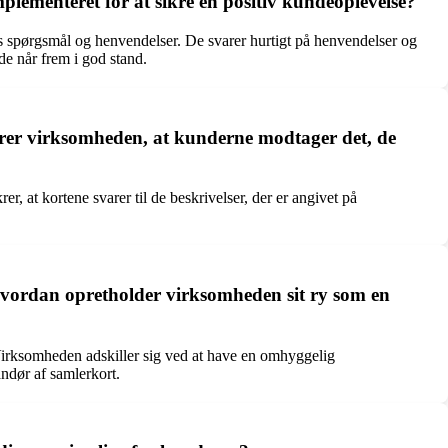
plementeret for at sikre en positiv kundeoplevelse?
s spørgsmål og henvendelser. De svarer hurtigt på henvendelser og
de når frem i god stand.
krer virksomheden, at kunderne modtager det, de
 at kortene svarer til de beskrivelser, der er angivet på
 hvordan opretholder virksomheden sit ry som en
 Virksomheden adskiller sig ved at have en omhyggelig
andør af samlerkort.