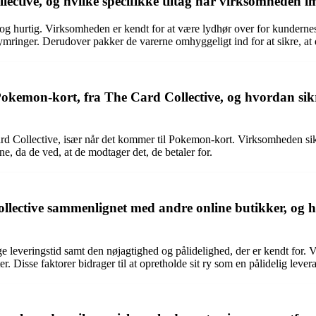
tive, og hvilke specifikke tiltag har virksomheden im
g hurtig. Virksomheden er kendt for at være lydhør over for kunderne
kymringer. Derudover pakker de varerne omhyggeligt ind for at sikre, at 
Pokemon-kort, fra The Card Collective, og hvordan si
d Collective, især når det kommer til Pokemon-kort. Virksomheden sikrer,
e, da de ved, at de modtager det, de betaler for.
ollective sammenlignet med andre online butikker, og
ge leveringstid samt den nøjagtighed og pålidelighed, der er kendt for.
er. Disse faktorer bidrager til at opretholde sit ry som en pålidelig lever