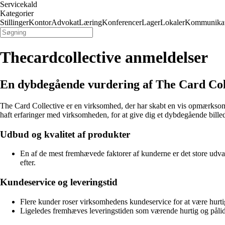
Servicekald
Kategorier
Stillinger
Kontor
Advokat
Læring
Konferencer
Lager
Lokaler
Kommunikat
Thecardcollective anmeldelser
En dybdegående vurdering af The Card Col
The Card Collective er en virksomhed, der har skabt en vis opmærksomh
haft erfaringer med virksomheden, for at give dig et dybdegående bille
Udbud og kvalitet af produkter
En af de mest fremhævede faktorer af kunderne er det store udval
efter.
Kundeservice og leveringstid
Flere kunder roser virksomhedens kundeservice for at være hurtig,
Ligeledes fremhæves leveringstiden som værende hurtig og pålide