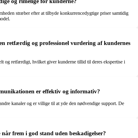
dige og rimelige for kunderne?
omheden stræber efter at tilbyde konkurrencedygtige priser samtidig
model.
n retfærdig og professionel vurdering af kundernes
 retfærdigt, hvilket giver kunderne tillid til deres ekspertise i
nikationen er effektiv og informativ?
ndre kanaler og er villige til at yde den nødvendige support. De
 når frem i god stand uden beskadigelser?