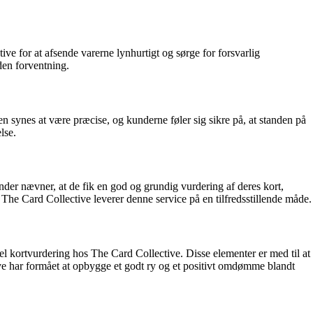
ve for at afsende varerne lynhurtigt og sørge for forsvarlig
 den forventning.
 synes at være præcise, og kunderne føler sig sikre på, at standen på
lse.
nder nævner, at de fik en god og grundig vurdering af deres kort,
at The Card Collective leverer denne service på en tilfredsstillende måde.
el kortvurdering hos The Card Collective. Disse elementer er med til at
ctive har formået at opbygge et godt ry og et positivt omdømme blandt