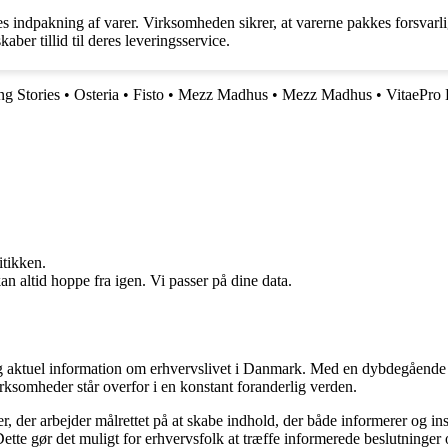
ndpakning af varer. Virksomheden sikrer, at varerne pakkes forsvarligt
ber tillid til deres leveringsservice.
g Stories
•
Osteria
•
Fisto
•
Mezz Madhus
•
Mezz Madhus
•
VitaePro
itikken.
n altid hoppe fra igen. Vi passer på dine data.
 og aktuel information om erhvervslivet i Danmark. Med en dybdegående 
rksomheder står overfor i en konstant foranderlig verden.
er, der arbejder målrettet på at skabe indhold, der både informerer og 
 Dette gør det muligt for erhvervsfolk at træffe informerede beslutninger 