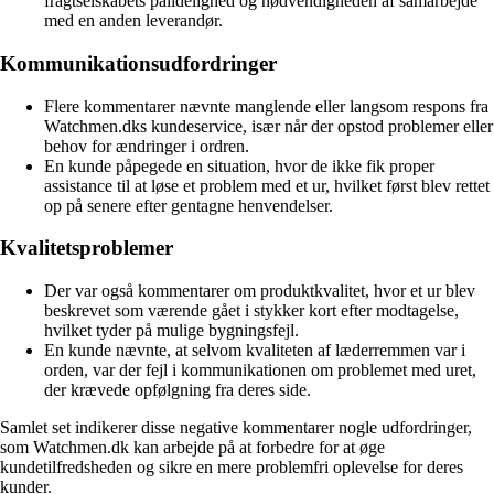
fragtselskabets pålidelighed og nødvendigheden af samarbejde
med en anden leverandør.
Kommunikationsudfordringer
Flere kommentarer nævnte manglende eller langsom respons fra
Watchmen.dks kundeservice, især når der opstod problemer eller
behov for ændringer i ordren.
En kunde påpegede en situation, hvor de ikke fik proper
assistance til at løse et problem med et ur, hvilket først blev rettet
op på senere efter gentagne henvendelser.
Kvalitetsproblemer
Der var også kommentarer om produktkvalitet, hvor et ur blev
beskrevet som værende gået i stykker kort efter modtagelse,
hvilket tyder på mulige bygningsfejl.
En kunde nævnte, at selvom kvaliteten af læderremmen var i
orden, var der fejl i kommunikationen om problemet med uret,
der krævede opfølgning fra deres side.
Samlet set indikerer disse negative kommentarer nogle udfordringer,
som Watchmen.dk kan arbejde på at forbedre for at øge
kundetilfredsheden og sikre en mere problemfri oplevelse for deres
kunder.