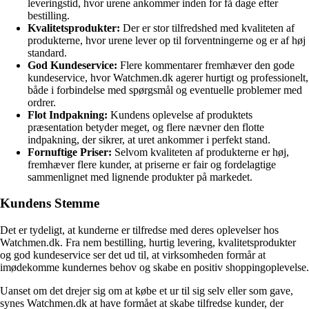
leveringstid, hvor urene ankommer inden for få dage efter
bestilling.
Kvalitetsprodukter:
Der er stor tilfredshed med kvaliteten af
produkterne, hvor urene lever op til forventningerne og er af høj
standard.
God Kundeservice:
Flere kommentarer fremhæver den gode
kundeservice, hvor Watchmen.dk agerer hurtigt og professionelt,
både i forbindelse med spørgsmål og eventuelle problemer med
ordrer.
Flot Indpakning:
Kundens oplevelse af produktets
præsentation betyder meget, og flere nævner den flotte
indpakning, der sikrer, at uret ankommer i perfekt stand.
Fornuftige Priser:
Selvom kvaliteten af produkterne er høj,
fremhæver flere kunder, at priserne er fair og fordelagtige
sammenlignet med lignende produkter på markedet.
Kundens Stemme
Det er tydeligt, at kunderne er tilfredse med deres oplevelser hos
Watchmen.dk. Fra nem bestilling, hurtig levering, kvalitetsprodukter
og god kundeservice ser det ud til, at virksomheden formår at
imødekomme kundernes behov og skabe en positiv shoppingoplevelse.
Uanset om det drejer sig om at købe et ur til sig selv eller som gave,
synes Watchmen.dk at have formået at skabe tilfredse kunder, der