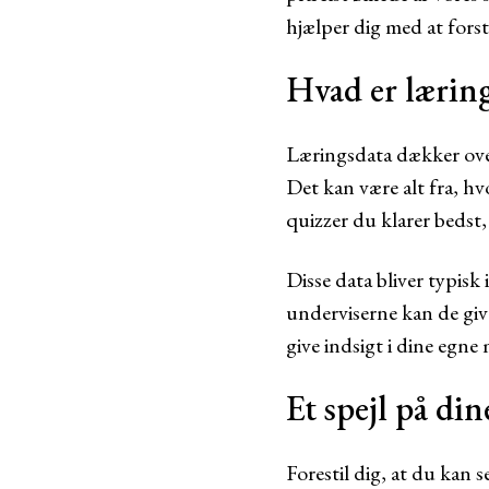
hjælper dig med at forst
Hvad er lærin
Læringsdata dækker over
Det kan være alt fra, h
quizzer du klarer bedst,
Disse data bliver typis
underviserne kan de give
give indsigt i dine egne
Et spejl på di
Forestil dig, at du kan s