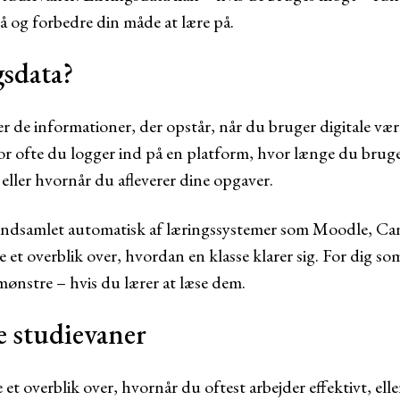
å og forbedre din måde at lære på.
gsdata?
 de informationer, der opstår, når du bruger digitale vær
vor ofte du logger ind på en platform, hvor længe du bruge
 eller hvornår du afleverer dine opgaver.
k indsamlet automatisk af læringssystemer som Moodle, Can
 et overblik over, hvordan en klasse klarer sig. For dig s
 mønstre – hvis du lærer at læse dem.
ne studievaner
e et overblik over, hvornår du oftest arbejder effektivt, ell