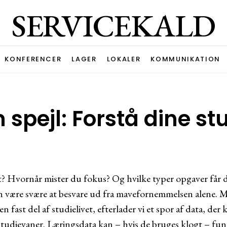
SERVICEKALD
KONFERENCER
LAGER
LOKALER
KOMMUNIKATION
spejl: Forstå dine st
 Hvornår mister du fokus? Og hvilke typer opgaver får dig
 være svære at besvare ud fra mavefornemmelsen alene. Me
n fast del af studielivet, efterlader vi et spor af data, der 
 studievaner. Læringsdata kan – hvis de bruges klogt – fun