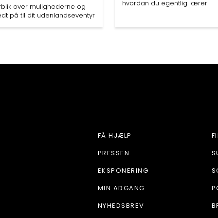
hvordan du egentlig lærer
rblik over mulighederne og
ædt på til dit udenlandseventyr
SERVICEKALD
FÅ HJÆLP
F
PRESSEN
S
EKSPONERING
S
MIN ADGANG
P
NYHEDSBREV
B