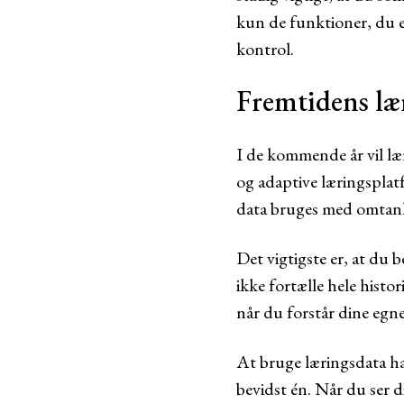
kun de funktioner, du er
kontrol.
Fremtidens lær
I de kommende år vil lær
og adaptive læringsplat
data bruges med omtan
Det vigtigste er, at du 
ikke fortælle hele histo
når du forstår dine egn
At bruge læringsdata ha
bevidst én. Når du ser d