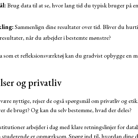
ål:
Brug data til at se, hvor lang tid du typisk bruger på 
kling:
Sammenlign dine resultater over tid. Bliver du hurtig
resultater, når du arbejder i bestemte mønstre?
a som et refleksionsværktøj kan du gradvist opbygge en me
lser og privatliv
være nyttige, rejser de også spørgsmål om privatliv og eti
er de brugt? Og kan du selv bestemme, hvad der deles?
titutioner arbejder i dag med klare retningslinjer for data
om studerende er opmærksom. Spørg ind til, hvordan dine 