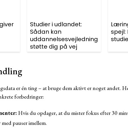
giver
Studier i udlandet:
Læri
Sådan kan
spejl:
uddannelsesvejledning
studi
støtte dig på vej
andling
ngsdata er én ting – at bruge dem aktivt er noget andet. H
nkrete forbedringer:
menter:
Hvis du opdager, at du mister fokus efter 30 minu
er med pauser imellem.