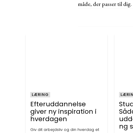
måde, der passer til dig.
LÆRING
LÆRI
Efteruddannelse
Stud
giver ny inspiration i
Såd
hverdagen
udd
ng s
Giv dit arbejdsliv og din hverdag et