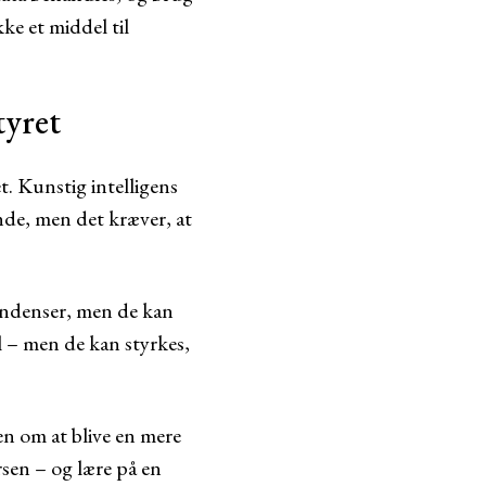
ke et middel til
tyret
t. Kunstig intelligens
nde, men det kræver, at
tendenser, men de kan
al – men de kan styrkes,
en om at blive en mere
rsen – og lære på en