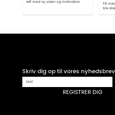
løft med ny viden og motivation
Få ove
bliv kl
Skriv dig op til vores nyhedsbrev
REGISTRER DIG