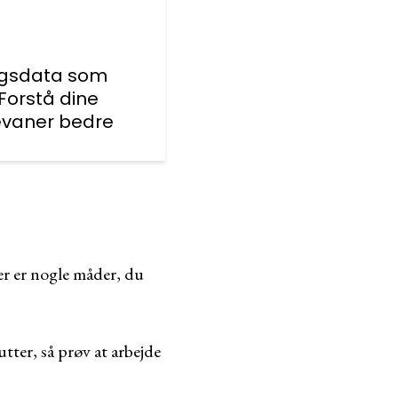
ngsdata som
 Forstå dine
evaner bedre
er er nogle måder, du
tter, så prøv at arbejde