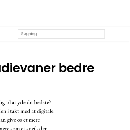
udievaner bedre
 til at yde dit bedste?
n i takt med at digitale
kan give os et mere
gere som et spejl, der