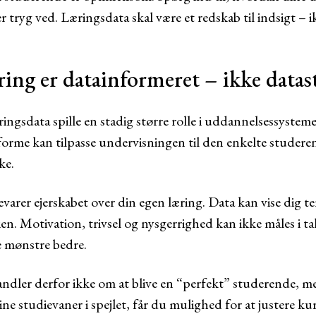
 tryg ved. Læringsdata skal være et redskab til indsigt – ik
ing er datainformeret – ikke datas
ingsdata spille en stadig større rolle i uddannelsessysteme
forme kan tilpasse undervisningen til den enkelte studere
ke.
bevarer ejerskabet over din egen læring. Data kan vise dig 
rien. Motivation, trivsel og nysgerrighed kan ikke måles i t
e mønstre bedre.
ndler derfor ikke om at blive en “perfekt” studerende, m
ine studievaner i spejlet, får du mulighed for at justere ku