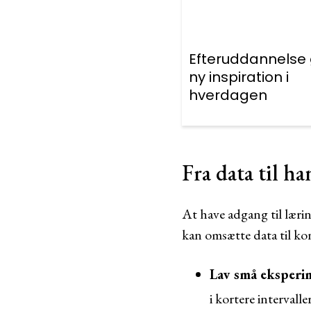
Efteruddannelse 
ny inspiration i
hverdagen
Fra data til h
At have adgang til læri
kan omsætte data til ko
Lav små eksperi
i kortere intervall