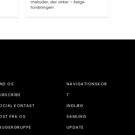
metoder, der virker – ifølge
forskningen
IND OS
NAVIGATIONSKOR
UBSCRIBE
T
OCIAL KONTAKT
INDLÆG
OST FRA OS
SAMLING
RUGERGRUPPE
UPDATE