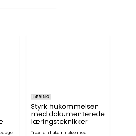
LÆRING
m
Styrk hukommelsen
med dokumenterede
e
læringsteknikker
 opdage,
Træn din hukommelse med