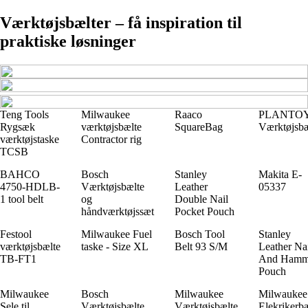
Værktøjsbælter – få inspiration til
praktiske løsninger
Teng Tools
Milwaukee
Raaco
PLANTO
Rygsæk
værktøjsbælte
SquareBag
Værktøjsbæ
værktøjstaske
Contractor rig
TCSB
BAHCO
Bosch
Stanley
Makita E-
4750-HDLB-
Værktøjsbælte
Leather
05337
1 tool belt
og
Double Nail
håndværktøjssæt
Pocket Pouch
Festool
Milwaukee Fuel
Bosch Tool
Stanley
værktøjsbælte
taske - Size XL
Belt 93 S/M
Leather Na
TB-FT1
And Hamm
Pouch
Milwaukee
Bosch
Milwaukee
Milwaukee
Sele til
Værktøjsbælte
Værktøjsbælte
Elekrikerb